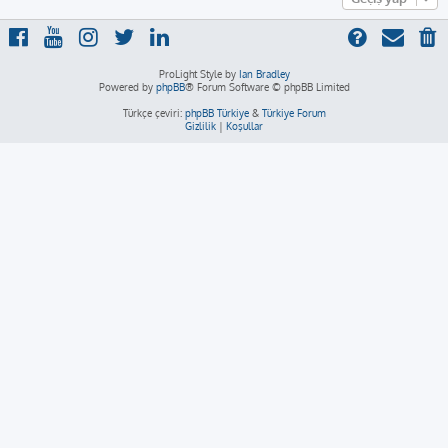
ProLight Style by
Ian Bradley
Powered by
phpBB
® Forum Software © phpBB Limited
Türkçe çeviri:
phpBB Türkiye
&
Türkiye Forum
Gizlilik
|
Koşullar