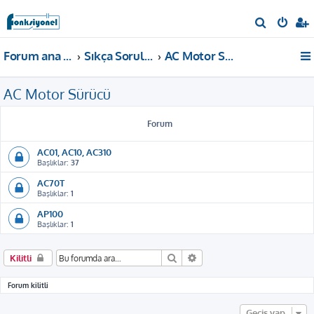
A
r
Forum ana sayfa
Sıkça Sorulan Sorular
AC Motor Sürücü
a
AC Motor Sürücü
Forum
AC01, AC10, AC310
Başlıklar:
37
AC70T
Başlıklar:
1
AP100
Başlıklar:
1
Ara
Gelişmiş arama
Kilitli
Forum kilitli
Geçiş yap