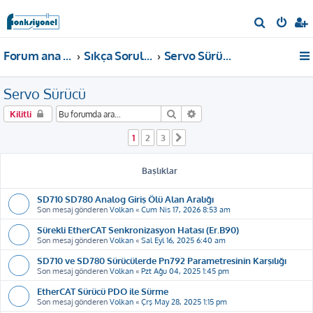
A
r
Forum ana sayfa
Sıkça Sorulan Sorular
Servo Sürücü
a
Servo Sürücü
Ara
Gelişmiş arama
Kilitli
1
2
3
Sonraki
Başlıklar
SD710 SD780 Analog Giriş Ölü Alan Aralığı
Son mesaj gönderen
Volkan
«
Cum Nis 17, 2026 8:53 am
Sürekli EtherCAT Senkronizasyon Hatası (Er.B90)
Son mesaj gönderen
Volkan
«
Sal Eyl 16, 2025 6:40 am
SD710 ve SD780 Sürücülerde Pn792 Parametresinin Karşılığı
Son mesaj gönderen
Volkan
«
Pzt Ağu 04, 2025 1:45 pm
EtherCAT Sürücü PDO ile Sürme
Son mesaj gönderen
Volkan
«
Çrş May 28, 2025 1:15 pm