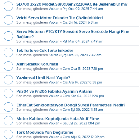
SD700 3x220 Model Sürücüler 2x220VAC ile Beslenebilir mi?
Son mesaj gönderen
Volkan
«
Prş Oca 09, 2025 7:44 am
Veichi Servo Motor Enkoder Tur Çözünürlükleri
Son mesaj gönderen
Volkan
«
Çrş Eki 16, 2024 6:51 am
Servo Motorun PTC/KTY Sensörü Servo Sürücüde Hangi Pine
Bağlanır?
Son mesaj gönderen
Volkan
«
Pzt Mar 04, 2024 7:49 am
Tek Turlu ve Çok Turlu Enkoder
Son mesaj gönderen
Kairat
«
Çrş Oca 25, 2023 7:42 am
Aşırı Sıcaklık Koruması
Son mesaj gönderen
Volkan
«
Cum Oca 13, 2023 7:10 pm
Yazılımsal Limit Nasıl Yapılır?
Son mesaj gönderen
Volkan
«
Çrş Ara 14, 2022 10:38 pm
Pn204 ve Pn206 Fabrika Ayarının Anlamı
Son mesaj gönderen
Volkan
«
Cum Kas 04, 2022 1:24 pm
EtherCat Senkronizasyon Döngü Süresi Parametresi Nedir?
Son mesaj gönderen
Volkan
«
Cum Eyl 30, 2022 11:55 am
Motor Kablosu Koptuğunda Hata Aktif Etme
Son mesaj gönderen
Volkan
«
Sal Eyl 27, 2022 1:04 pm
Tork Modunda Yön Değiştirme
Son mesaj gönderen
Volkan
«
Cum Ağu 19, 2022 12:09 pm