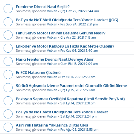
Frenleme Direnci Nasıl Seçilir?
Son mesaj gönderen
Volkan
«
Çrş Haz 22, 2022 8:44 am
PoT ya da NoT Aktif Olduğunda Ters Yönde Hareket (JOG)
Son mesaj gönderen
Volkan
«
Prş Şub 24, 2022 2:21 pm
Fanlı Servo Motor Fanının Besleme Gerilimi Nedir?
Son mesaj gönderen
Volkan
«
Çrş Ara 22, 2021 7:18 am
Enkoder ve Motor Kablosu En Fazla Kaç Metre Olabilir?
Son mesaj gönderen
Volkan
«
Prş Kas 04, 2021 8:40 am
Harici Frenleme Direnci Nasıl Devreye Alınır
Son mesaj gönderen
Volkan
«
Cum Eki 15, 2021 9:09 am
Er.EC0 Hatasının Çözümü
Son mesaj gönderen
Volkan
«
Pzt Eki 11, 2021 12:20 pm
Sürücü Açılışında İzleme Parametresini Otomatik Görüntüleme
Son mesaj gönderen
Volkan
«
Çrş Eyl 15, 2021 5:58 am
Pozisyon Sapması Özelliğini Kapatma (Limit Sensör Pot/Not)
Son mesaj gönderen
Volkan
«
Sal Eyl 14, 2021 12:31 pm
PoT ya da NoT Aktif Olduğunda Ters Yönde Hareket
Son mesaj gönderen
Volkan
«
Sal Eyl 14, 2021 12:24 pm
Aşırı Yük Hatasına Yaklaşınca Dijital Çıkış
Son mesaj gönderen
Volkan
«
Prş Ağu 05, 2021 12:53 pm