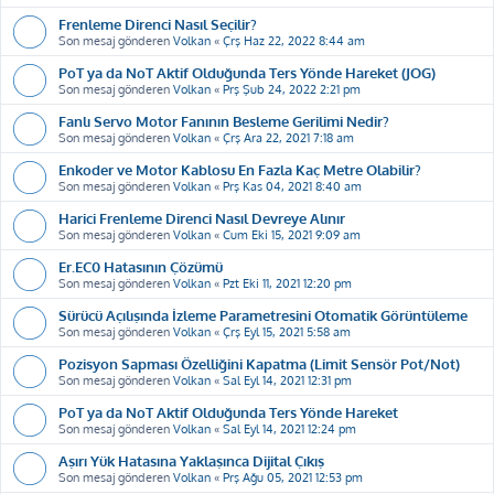
Frenleme Direnci Nasıl Seçilir?
Son mesaj gönderen
Volkan
«
Çrş Haz 22, 2022 8:44 am
PoT ya da NoT Aktif Olduğunda Ters Yönde Hareket (JOG)
Son mesaj gönderen
Volkan
«
Prş Şub 24, 2022 2:21 pm
Fanlı Servo Motor Fanının Besleme Gerilimi Nedir?
Son mesaj gönderen
Volkan
«
Çrş Ara 22, 2021 7:18 am
Enkoder ve Motor Kablosu En Fazla Kaç Metre Olabilir?
Son mesaj gönderen
Volkan
«
Prş Kas 04, 2021 8:40 am
Harici Frenleme Direnci Nasıl Devreye Alınır
Son mesaj gönderen
Volkan
«
Cum Eki 15, 2021 9:09 am
Er.EC0 Hatasının Çözümü
Son mesaj gönderen
Volkan
«
Pzt Eki 11, 2021 12:20 pm
Sürücü Açılışında İzleme Parametresini Otomatik Görüntüleme
Son mesaj gönderen
Volkan
«
Çrş Eyl 15, 2021 5:58 am
Pozisyon Sapması Özelliğini Kapatma (Limit Sensör Pot/Not)
Son mesaj gönderen
Volkan
«
Sal Eyl 14, 2021 12:31 pm
PoT ya da NoT Aktif Olduğunda Ters Yönde Hareket
Son mesaj gönderen
Volkan
«
Sal Eyl 14, 2021 12:24 pm
Aşırı Yük Hatasına Yaklaşınca Dijital Çıkış
Son mesaj gönderen
Volkan
«
Prş Ağu 05, 2021 12:53 pm