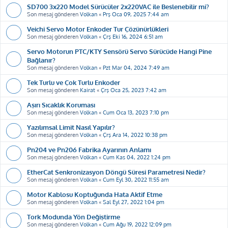
SD700 3x220 Model Sürücüler 2x220VAC ile Beslenebilir mi?
Son mesaj gönderen
Volkan
«
Prş Oca 09, 2025 7:44 am
Veichi Servo Motor Enkoder Tur Çözünürlükleri
Son mesaj gönderen
Volkan
«
Çrş Eki 16, 2024 6:51 am
Servo Motorun PTC/KTY Sensörü Servo Sürücüde Hangi Pine
Bağlanır?
Son mesaj gönderen
Volkan
«
Pzt Mar 04, 2024 7:49 am
Tek Turlu ve Çok Turlu Enkoder
Son mesaj gönderen
Kairat
«
Çrş Oca 25, 2023 7:42 am
Aşırı Sıcaklık Koruması
Son mesaj gönderen
Volkan
«
Cum Oca 13, 2023 7:10 pm
Yazılımsal Limit Nasıl Yapılır?
Son mesaj gönderen
Volkan
«
Çrş Ara 14, 2022 10:38 pm
Pn204 ve Pn206 Fabrika Ayarının Anlamı
Son mesaj gönderen
Volkan
«
Cum Kas 04, 2022 1:24 pm
EtherCat Senkronizasyon Döngü Süresi Parametresi Nedir?
Son mesaj gönderen
Volkan
«
Cum Eyl 30, 2022 11:55 am
Motor Kablosu Koptuğunda Hata Aktif Etme
Son mesaj gönderen
Volkan
«
Sal Eyl 27, 2022 1:04 pm
Tork Modunda Yön Değiştirme
Son mesaj gönderen
Volkan
«
Cum Ağu 19, 2022 12:09 pm