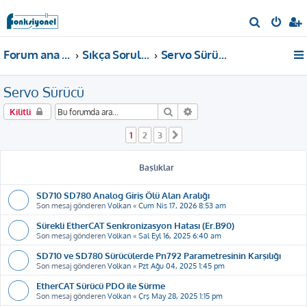
A
r
Forum ana sayfa
Sıkça Sorulan Sorular
Servo Sürücü
a
Servo Sürücü
Ara
Gelişmiş arama
Kilitli
1
2
3
Sonraki
Başlıklar
SD710 SD780 Analog Giriş Ölü Alan Aralığı
Son mesaj gönderen
Volkan
«
Cum Nis 17, 2026 8:53 am
Sürekli EtherCAT Senkronizasyon Hatası (Er.B90)
Son mesaj gönderen
Volkan
«
Sal Eyl 16, 2025 6:40 am
SD710 ve SD780 Sürücülerde Pn792 Parametresinin Karşılığı
Son mesaj gönderen
Volkan
«
Pzt Ağu 04, 2025 1:45 pm
EtherCAT Sürücü PDO ile Sürme
Son mesaj gönderen
Volkan
«
Çrş May 28, 2025 1:15 pm