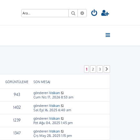
Ara
Gelişmiş arama
1
2
3
Sonraki
GÖRÜNTÜLEME
SON MESAJ
gönderen
Volkan
943
Cum Nis 17, 2026 8:53 am
gönderen
Volkan
1402
Sal Eyl 16, 2025 6:40 am
gönderen
Volkan
1239
Pzt Ağu 04, 2025 1:45 pm
gönderen
Volkan
1347
Çrş May 28, 2025 1:15 pm