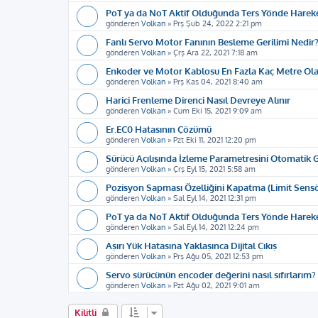
PoT ya da NoT Aktif Olduğunda Ters Yönde Hareke
gönderen
Volkan
»
Prş Şub 24, 2022 2:21 pm
Fanlı Servo Motor Fanının Besleme Gerilimi Nedir
gönderen
Volkan
»
Çrş Ara 22, 2021 7:18 am
Enkoder ve Motor Kablosu En Fazla Kaç Metre Olab
gönderen
Volkan
»
Prş Kas 04, 2021 8:40 am
Harici Frenleme Direnci Nasıl Devreye Alınır
gönderen
Volkan
»
Cum Eki 15, 2021 9:09 am
Er.EC0 Hatasının Çözümü
gönderen
Volkan
»
Pzt Eki 11, 2021 12:20 pm
Sürücü Açılışında İzleme Parametresini Otomatik
gönderen
Volkan
»
Çrş Eyl 15, 2021 5:58 am
Pozisyon Sapması Özelliğini Kapatma (Limit Sens
gönderen
Volkan
»
Sal Eyl 14, 2021 12:31 pm
PoT ya da NoT Aktif Olduğunda Ters Yönde Harek
gönderen
Volkan
»
Sal Eyl 14, 2021 12:24 pm
Aşırı Yük Hatasına Yaklaşınca Dijital Çıkış
gönderen
Volkan
»
Prş Ağu 05, 2021 12:53 pm
Servo sürücünün encoder değerini nasıl sıfırlarım?
gönderen
Volkan
»
Pzt Ağu 02, 2021 9:01 am
Kilitli