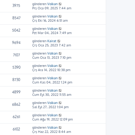
gönderen
Volkan
3975
Prş Oca 09, 2025 7:44 am
gönderen
Volkan
8547
Çrş Eki 16, 2024 6:51 am
gönderen
Volkan
5042
Pzt Mar 04, 2024 7:49 am
gönderen
Kairat
9694
Çrş Oca 25, 2023 7:42 am
gönderen
Volkan
7107
Cum Oca 13, 2023 7:10 pm
gönderen
Volkan
5390
Çrş Ara 14, 2022 10:38 pm
gönderen
Volkan
8730
Cum Kas 04, 2022 1:24 pm
gönderen
Volkan
4899
Cum Eyl 30, 2022 11:55 am
gönderen
Volkan
6862
Sal Eyl 27, 2022 1:04 pm
gönderen
Volkan
6261
Cum Ağu 19, 2022 12:09 pm
gönderen
Volkan
6102
Çrş Haz 22, 2022 8:44 am