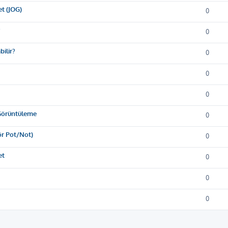
t (JOG)
0
?
0
ilir?
0
0
0
 Görüntüleme
0
ör Pot/Not)
0
et
0
0
0