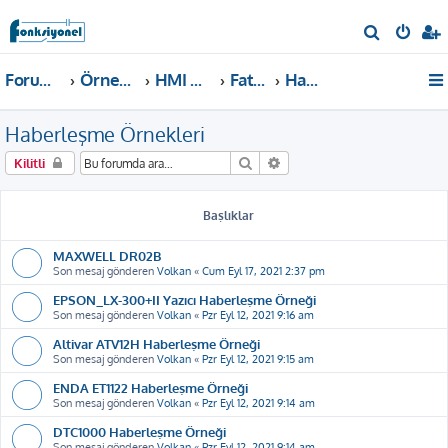
A
r
Forum ana sayfa
Örnekler ve Dokümanlar
HMI Örnekleri
Fatek P2, P5
Haberleşme Örnekleri
a
Haberleşme Örnekleri
Ara
Gelişmiş arama
Kilitli
Başlıklar
MAXWELL DR02B
Son mesaj gönderen
Volkan
«
Cum Eyl 17, 2021 2:37 pm
EPSON_LX-300+II Yazıcı Haberleşme Örneği
Son mesaj gönderen
Volkan
«
Pzr Eyl 12, 2021 9:16 am
Altivar ATV12H Haberleşme Örneği
Son mesaj gönderen
Volkan
«
Pzr Eyl 12, 2021 9:15 am
ENDA ET1122 Haberleşme Örneği
Son mesaj gönderen
Volkan
«
Pzr Eyl 12, 2021 9:14 am
DTC1000 Haberleşme Örneği
Son mesaj gönderen
Volkan
«
Pzr Eyl 12, 2021 9:14 am