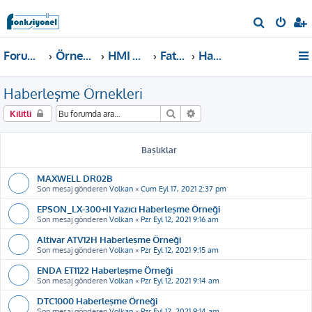
A
r
Forum ana sayfa
Örnekler ve Dokümanlar
HMI Örnekleri
Fatek P2, P5
Haberleşme Örnekleri
a
Haberleşme Örnekleri
Ara
Gelişmiş arama
Kilitli
Başlıklar
MAXWELL DR02B
Son mesaj gönderen
Volkan
«
Cum Eyl 17, 2021 2:37 pm
EPSON_LX-300+II Yazıcı Haberleşme Örneği
Son mesaj gönderen
Volkan
«
Pzr Eyl 12, 2021 9:16 am
Altivar ATV12H Haberleşme Örneği
Son mesaj gönderen
Volkan
«
Pzr Eyl 12, 2021 9:15 am
ENDA ET1122 Haberleşme Örneği
Son mesaj gönderen
Volkan
«
Pzr Eyl 12, 2021 9:14 am
DTC1000 Haberleşme Örneği
Son mesaj gönderen
Volkan
«
Pzr Eyl 12, 2021 9:14 am