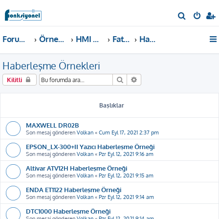
A
r
Forum ana sayfa
Örnekler ve Dokümanlar
HMI Örnekleri
Fatek P2, P5
Haberleşme Örnekleri
a
Haberleşme Örnekleri
Ara
Gelişmiş arama
Kilitli
Başlıklar
MAXWELL DR02B
Son mesaj gönderen
Volkan
«
Cum Eyl 17, 2021 2:37 pm
EPSON_LX-300+II Yazıcı Haberleşme Örneği
Son mesaj gönderen
Volkan
«
Pzr Eyl 12, 2021 9:16 am
Altivar ATV12H Haberleşme Örneği
Son mesaj gönderen
Volkan
«
Pzr Eyl 12, 2021 9:15 am
ENDA ET1122 Haberleşme Örneği
Son mesaj gönderen
Volkan
«
Pzr Eyl 12, 2021 9:14 am
DTC1000 Haberleşme Örneği
Son mesaj gönderen
Volkan
«
Pzr Eyl 12, 2021 9:14 am