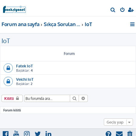
A
r
Forum ana sayfa
Sıkça Sorulan Sorular
IoT
a
IoT
Forum
Fatek IoT
Başlıklar:
4
Veichi IoT
Başlıklar:
2
Ara
Gelişmiş arama
Kilitli
Forum kilitli
Geçiş yap