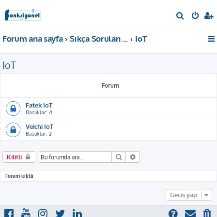
A
r
Forum ana sayfa
Sıkça Sorulan Sorular
IoT
a
IoT
Forum
Fatek IoT
Başlıklar:
4
Veichi IoT
Başlıklar:
2
Ara
Gelişmiş arama
Kilitli
Forum kilitli
Geçiş yap