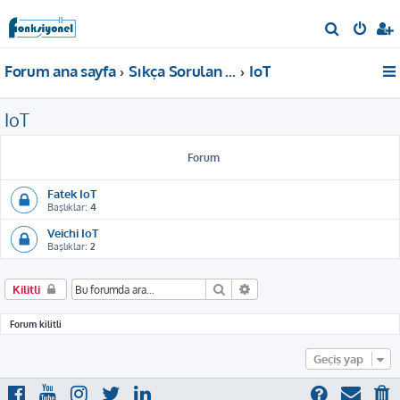
A
r
Forum ana sayfa
Sıkça Sorulan Sorular
IoT
a
IoT
Forum
Fatek IoT
Başlıklar:
4
Veichi IoT
Başlıklar:
2
Ara
Gelişmiş arama
Kilitli
Forum kilitli
Geçiş yap