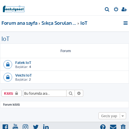
A
r
Forum ana sayfa
Sıkça Sorulan Sorular
IoT
a
IoT
Forum
Fatek IoT
Başlıklar:
4
Veichi IoT
Başlıklar:
2
Ara
Gelişmiş arama
Kilitli
Forum kilitli
Geçiş yap