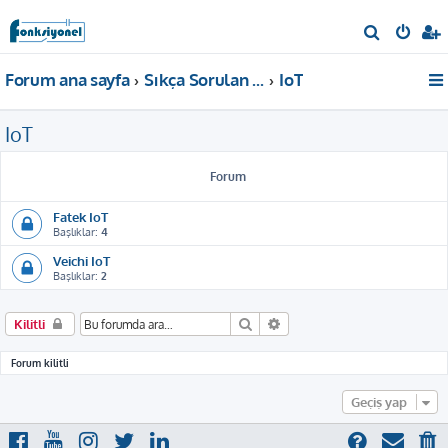
A
r
Forum ana sayfa
Sıkça Sorulan Sorular
IoT
a
IoT
Forum
Fatek IoT
Başlıklar:
4
Veichi IoT
Başlıklar:
2
Ara
Gelişmiş arama
Kilitli
Forum kilitli
Geçiş yap