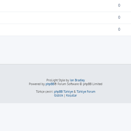
0
0
0
ProLight Style by
Ian Bradley
Powered by
phpBB
® Forum Software © phpBB Limited
Türkçe çeviri:
phpBB Türkiye
&
Türkiye Forum
Gizlilik
|
Koşullar