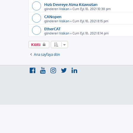
Hızlı Devreye Alma Kılavuzları
gönderen
Volkan
»
Cum Eyl 10, 2021 10:30 pm
CANopen
gönderen
Volkan
»
Cum Eyl 10, 2021 8:15 pm
EtherCAT
gönderen
Volkan
»
Cum Eyl 10, 2021 8:14 pm
Kilitli
Ana sayfaya dön