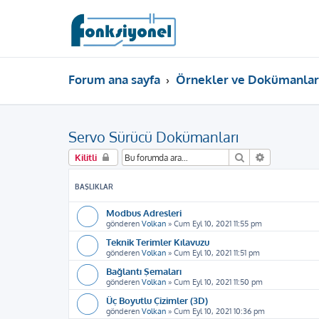
Forum ana sayfa
Örnekler ve Dokümanlar
Servo Sürücü Dokümanları
Ara
Gelişmiş ar
Kilitli
BAŞLIKLAR
Modbus Adresleri
gönderen
Volkan
»
Cum Eyl 10, 2021 11:55 pm
Teknik Terimler Kılavuzu
gönderen
Volkan
»
Cum Eyl 10, 2021 11:51 pm
Bağlantı Şemaları
gönderen
Volkan
»
Cum Eyl 10, 2021 11:50 pm
Üç Boyutlu Çizimler (3D)
gönderen
Volkan
»
Cum Eyl 10, 2021 10:36 pm