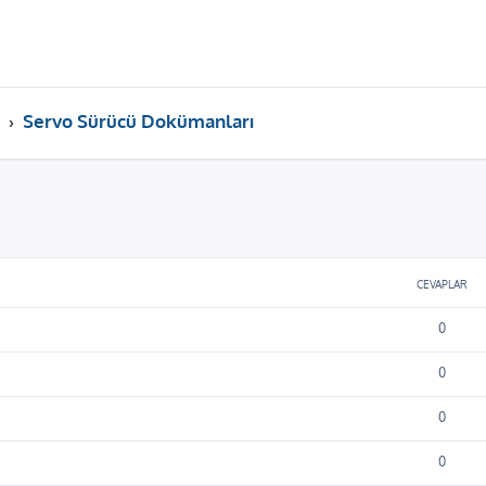
Servo Sürücü Dokümanları
ama
CEVAPLAR
0
0
0
0