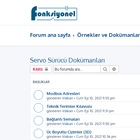
Forum ana sayfa
Örnekler ve Dokümanlar
Servo Sürücü Dokümanları
Ara
Gelişmiş ar
Kilitli
BAŞLIKLAR
Modbus Adresleri
gönderen
Volkan
»
Cum Eyl 10, 2021 11:55 pm
Teknik Terimler Kılavuzu
gönderen
Volkan
»
Cum Eyl 10, 2021 11:51 pm
Bağlantı Şemaları
gönderen
Volkan
»
Cum Eyl 10, 2021 11:50 pm
Üç Boyutlu Çizimler (3D)
gönderen
Volkan
»
Cum Eyl 10, 2021 10:36 pm