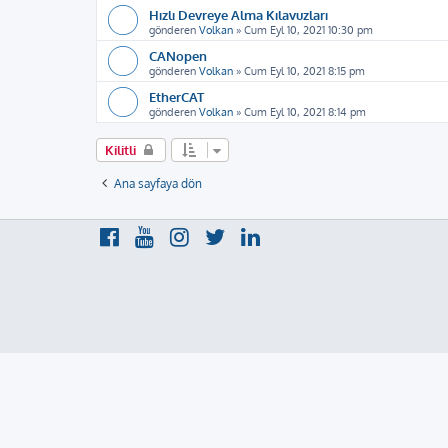
Hızlı Devreye Alma Kılavuzları
gönderen
Volkan
»
Cum Eyl 10, 2021 10:30 pm
CANopen
gönderen
Volkan
»
Cum Eyl 10, 2021 8:15 pm
EtherCAT
gönderen
Volkan
»
Cum Eyl 10, 2021 8:14 pm
Kilitli
Ana sayfaya dön