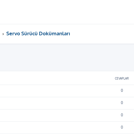
Servo Sürücü Dokümanları
ama
CEVAPLAR
0
0
0
0