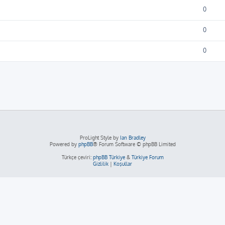
0
0
0
ProLight Style by
Ian Bradley
Powered by
phpBB
® Forum Software © phpBB Limited
Türkçe çeviri:
phpBB Türkiye
&
Türkiye Forum
Gizlilik
|
Koşullar