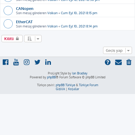
CANopen
Son mesaj gönderen
Volkan
«
Cum Eyl 10, 2021 8:15 pm
EtherCAT
Son mesaj gönderen
Volkan
«
Cum Eyl 10, 2021 8:14 pm
Kilitli
Geçiş yap
ProLight Style by
Ian Bradley
Powered by
phpBB
® Forum Software © phpBB Limited
Türkçe çeviri:
phpBB Türkiye
&
Türkiye Forum
Gizlilik
|
Koşullar