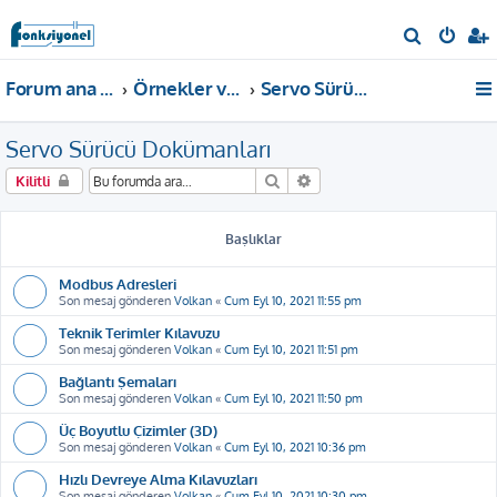
A
r
Forum ana sayfa
Örnekler ve Dokümanlar
Servo Sürücü Dokümanları
a
Servo Sürücü Dokümanları
Ara
Gelişmiş arama
Kilitli
Başlıklar
Modbus Adresleri
Son mesaj gönderen
Volkan
«
Cum Eyl 10, 2021 11:55 pm
Teknik Terimler Kılavuzu
Son mesaj gönderen
Volkan
«
Cum Eyl 10, 2021 11:51 pm
Bağlantı Şemaları
Son mesaj gönderen
Volkan
«
Cum Eyl 10, 2021 11:50 pm
Üç Boyutlu Çizimler (3D)
Son mesaj gönderen
Volkan
«
Cum Eyl 10, 2021 10:36 pm
Hızlı Devreye Alma Kılavuzları
Son mesaj gönderen
Volkan
«
Cum Eyl 10, 2021 10:30 pm