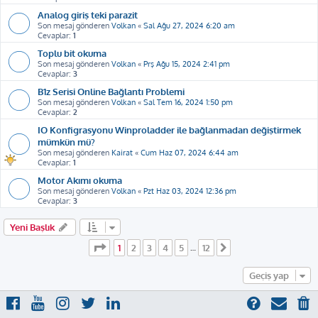
Analog giriş teki parazit
Son mesaj gönderen
Volkan
«
Sal Ağu 27, 2024 6:20 am
Cevaplar:
1
Toplu bit okuma
Son mesaj gönderen
Volkan
«
Prş Ağu 15, 2024 2:41 pm
Cevaplar:
3
B1z Serisi Online Bağlantı Problemi
Son mesaj gönderen
Volkan
«
Sal Tem 16, 2024 1:50 pm
Cevaplar:
2
IO Konfigrasyonu Winproladder ile bağlanmadan değiştirmek
mümkün mü?
Son mesaj gönderen
Kairat
«
Cum Haz 07, 2024 6:44 am
Cevaplar:
1
Motor Akımı okuma
Son mesaj gönderen
Volkan
«
Pzt Haz 03, 2024 12:36 pm
Cevaplar:
3
Yeni Başlık
1
. sayfa (Toplam
12
sayfa)
1
2
3
4
5
12
…
Sonraki
Geçiş yap