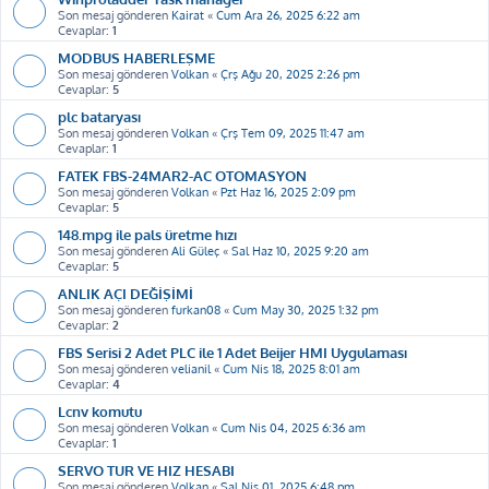
Son mesaj gönderen
Kairat
«
Cum Ara 26, 2025 6:22 am
Cevaplar:
1
MODBUS HABERLEŞME
Son mesaj gönderen
Volkan
«
Çrş Ağu 20, 2025 2:26 pm
Cevaplar:
5
plc bataryası
Son mesaj gönderen
Volkan
«
Çrş Tem 09, 2025 11:47 am
Cevaplar:
1
FATEK FBS-24MAR2-AC OTOMASYON
Son mesaj gönderen
Volkan
«
Pzt Haz 16, 2025 2:09 pm
Cevaplar:
5
148.mpg ile pals üretme hızı
Son mesaj gönderen
Ali Güleç
«
Sal Haz 10, 2025 9:20 am
Cevaplar:
5
ANLIK AÇI DEĞİŞİMİ
Son mesaj gönderen
furkan08
«
Cum May 30, 2025 1:32 pm
Cevaplar:
2
FBS Serisi 2 Adet PLC ile 1 Adet Beijer HMI Uygulaması
Son mesaj gönderen
velianil
«
Cum Nis 18, 2025 8:01 am
Cevaplar:
4
Lcnv komutu
Son mesaj gönderen
Volkan
«
Cum Nis 04, 2025 6:36 am
Cevaplar:
1
SERVO TUR VE HIZ HESABI
Son mesaj gönderen
Volkan
«
Sal Nis 01, 2025 6:48 pm