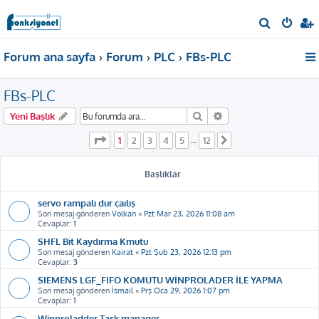
A
r
Forum ana sayfa
Forum
PLC
FBs-PLC
a
FBs-PLC
Ara
Gelişmiş arama
Yeni Başlık
1
. sayfa (Toplam
12
sayfa)
1
2
3
4
5
12
…
Sonraki
Başlıklar
servo rampalı dur çaılış
Son mesaj gönderen
Volkan
«
Pzt Mar 23, 2026 11:08 am
Cevaplar:
1
SHFL Bit Kaydırma Kmutu
Son mesaj gönderen
Kairat
«
Pzt Şub 23, 2026 12:13 pm
Cevaplar:
3
SIEMENS LGF_FIFO KOMUTU WİNPROLADER İLE YAPMA
Son mesaj gönderen
İsmail
«
Prş Oca 29, 2026 1:07 pm
Cevaplar:
1
Winproladder Task manager