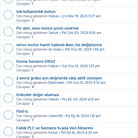
Cevaplar:
1
tek kullanımlık buton
Son mesaj gönderen
Volkan
«
Çrş Mar 19, 2025 11:37 am
Cevaplar:
3
Plc den, sevo motor yönü çevirme
Son mesaj gönderen
Selçuk
«
Pzt Şub 03, 2025 8:55 am
Cevaplar:
1
servo motor haret halinde iken, hız değiştşrme
Son mesaj gönderen
Ali Güleç
«
Pzt Oca 20, 2025 1:40 pm
Cevaplar:
2
Home Sensörü DRVZ
Son mesaj gönderen
Volkan
«
Sal Oca 14, 2025 1:57 pm
Cevaplar:
1
2 word grubu son değrlerde çıkış aktif olmuyor
Son mesaj gönderen
Elektrotek
«
Pzt Oca 13, 2025 11:33 am
Cevaplar:
4
Enkoder değer ataması
Son mesaj gönderen
Volkan
«
Prş Eki 24, 2024 6:21 am
Cevaplar:
2
Fbs1-lc
Son mesaj gönderen
sistem59
«
Pzt Eyl 16, 2024 1:10 pm
Cevaplar:
7
Fatek PLC ve Sıemens Scada Veri Aktarımı
Son mesaj gönderen
Kairat
«
Pzt Eyl 16, 2024 6:20 am
Cevaplar:
5