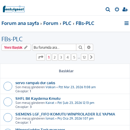
A
r
Forum ana sayfa
Forum
PLC
FBs-PLC
a
FBs-PLC
Ara
Gelişmiş arama
Yeni Başlık
1
. sayfa (Toplam
12
sayfa)
1
2
3
4
5
12
…
Sonraki
Başlıklar
servo rampalı dur çaılış
Son mesaj gönderen
Volkan
«
Pzt Mar 23, 2026 11:08 am
Cevaplar:
1
SHFL Bit Kaydırma Kmutu
Son mesaj gönderen
Kairat
«
Pzt Şub 23, 2026 12:13 pm
Cevaplar:
3
SIEMENS LGF_FIFO KOMUTU WİNPROLADER İLE YAPMA
Son mesaj gönderen
İsmail
«
Prş Oca 29, 2026 1:07 pm
Cevaplar:
1
Winproladder Task manager