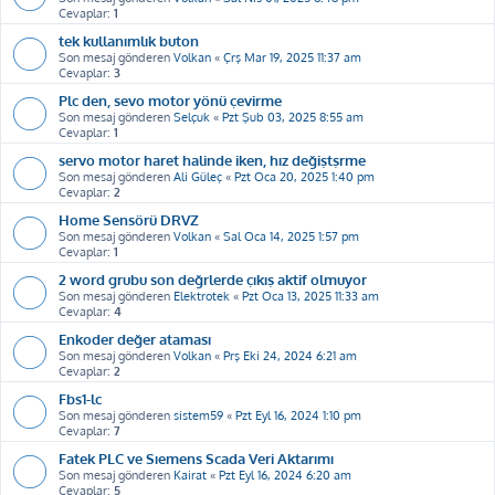
Cevaplar:
1
tek kullanımlık buton
Son mesaj gönderen
Volkan
«
Çrş Mar 19, 2025 11:37 am
Cevaplar:
3
Plc den, sevo motor yönü çevirme
Son mesaj gönderen
Selçuk
«
Pzt Şub 03, 2025 8:55 am
Cevaplar:
1
servo motor haret halinde iken, hız değiştşrme
Son mesaj gönderen
Ali Güleç
«
Pzt Oca 20, 2025 1:40 pm
Cevaplar:
2
Home Sensörü DRVZ
Son mesaj gönderen
Volkan
«
Sal Oca 14, 2025 1:57 pm
Cevaplar:
1
2 word grubu son değrlerde çıkış aktif olmuyor
Son mesaj gönderen
Elektrotek
«
Pzt Oca 13, 2025 11:33 am
Cevaplar:
4
Enkoder değer ataması
Son mesaj gönderen
Volkan
«
Prş Eki 24, 2024 6:21 am
Cevaplar:
2
Fbs1-lc
Son mesaj gönderen
sistem59
«
Pzt Eyl 16, 2024 1:10 pm
Cevaplar:
7
Fatek PLC ve Sıemens Scada Veri Aktarımı
Son mesaj gönderen
Kairat
«
Pzt Eyl 16, 2024 6:20 am
Cevaplar:
5