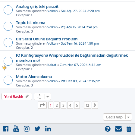
Analog giriş teki parazit
Son mesaj gönderen
Volkan
«
Sal Ağu 27, 2024 6:20 am
Cevaplar:
1
Toplu bit okuma
Son mesaj gönderen
Volkan
«
Prş Ağu 15, 2024 2:41 pm
Cevaplar:
3
B1z Serisi Online Bağlantı Problemi
Son mesaj gönderen
Volkan
«
Sal Tem 16, 2024 1:50 pm
Cevaplar:
2
IO Konfigrasyonu Winproladder ile bağlanmadan değiştirmek
mümkün mü?
Son mesaj gönderen
Kairat
«
Cum Haz 07, 2024 6:44 am
Cevaplar:
1
Motor Akımı okuma
Son mesaj gönderen
Volkan
«
Pzt Haz 03, 2024 12:36 pm
Cevaplar:
3
Yeni Başlık
1
. sayfa (Toplam
12
sayfa)
1
2
3
4
5
12
…
Sonraki
Geçiş yap