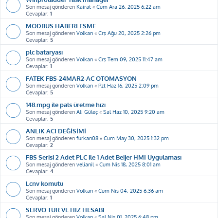
Son mesaj gönderen
Kairat
«
Cum Ara 26, 2025 6:22 am
Cevaplar:
1
MODBUS HABERLEŞME
Son mesaj gönderen
Volkan
«
Çrş Ağu 20, 2025 2:26 pm
Cevaplar:
5
plc bataryası
Son mesaj gönderen
Volkan
«
Çrş Tem 09, 2025 11:47 am
Cevaplar:
1
FATEK FBS-24MAR2-AC OTOMASYON
Son mesaj gönderen
Volkan
«
Pzt Haz 16, 2025 2:09 pm
Cevaplar:
5
148.mpg ile pals üretme hızı
Son mesaj gönderen
Ali Güleç
«
Sal Haz 10, 2025 9:20 am
Cevaplar:
5
ANLIK AÇI DEĞİŞİMİ
Son mesaj gönderen
furkan08
«
Cum May 30, 2025 1:32 pm
Cevaplar:
2
FBS Serisi 2 Adet PLC ile 1 Adet Beijer HMI Uygulaması
Son mesaj gönderen
velianil
«
Cum Nis 18, 2025 8:01 am
Cevaplar:
4
Lcnv komutu
Son mesaj gönderen
Volkan
«
Cum Nis 04, 2025 6:36 am
Cevaplar:
1
SERVO TUR VE HIZ HESABI
Son mesaj gönderen
Volkan
«
Sal Nis 01, 2025 6:48 pm