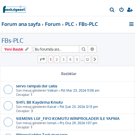
A
r
Forum ana sayfa
Forum
PLC
FBs-PLC
a
FBs-PLC
Ara
Gelişmiş arama
Yeni Başlık
1
. sayfa (Toplam
12
sayfa)
1
2
3
4
5
12
…
Sonraki
Başlıklar
servo rampalı dur çaılış
Son mesaj gönderen
Volkan
«
Pzt Mar 23, 2026 11:08 am
Cevaplar:
1
SHFL Bit Kaydırma Kmutu
Son mesaj gönderen
Kairat
«
Pzt Şub 23, 2026 12:13 pm
Cevaplar:
3
SIEMENS LGF_FIFO KOMUTU WİNPROLADER İLE YAPMA
Son mesaj gönderen
İsmail
«
Prş Oca 29, 2026 1:07 pm
Cevaplar:
1
Winproladder Task manager