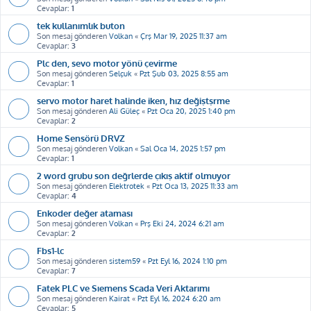
Cevaplar:
1
tek kullanımlık buton
Son mesaj gönderen
Volkan
«
Çrş Mar 19, 2025 11:37 am
Cevaplar:
3
Plc den, sevo motor yönü çevirme
Son mesaj gönderen
Selçuk
«
Pzt Şub 03, 2025 8:55 am
Cevaplar:
1
servo motor haret halinde iken, hız değiştşrme
Son mesaj gönderen
Ali Güleç
«
Pzt Oca 20, 2025 1:40 pm
Cevaplar:
2
Home Sensörü DRVZ
Son mesaj gönderen
Volkan
«
Sal Oca 14, 2025 1:57 pm
Cevaplar:
1
2 word grubu son değrlerde çıkış aktif olmuyor
Son mesaj gönderen
Elektrotek
«
Pzt Oca 13, 2025 11:33 am
Cevaplar:
4
Enkoder değer ataması
Son mesaj gönderen
Volkan
«
Prş Eki 24, 2024 6:21 am
Cevaplar:
2
Fbs1-lc
Son mesaj gönderen
sistem59
«
Pzt Eyl 16, 2024 1:10 pm
Cevaplar:
7
Fatek PLC ve Sıemens Scada Veri Aktarımı
Son mesaj gönderen
Kairat
«
Pzt Eyl 16, 2024 6:20 am
Cevaplar:
5