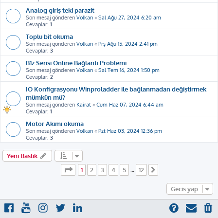
Analog giriş teki parazit
Son mesaj gönderen
Volkan
«
Sal Ağu 27, 2024 6:20 am
Cevaplar:
1
Toplu bit okuma
Son mesaj gönderen
Volkan
«
Prş Ağu 15, 2024 2:41 pm
Cevaplar:
3
B1z Serisi Online Bağlantı Problemi
Son mesaj gönderen
Volkan
«
Sal Tem 16, 2024 1:50 pm
Cevaplar:
2
IO Konfigrasyonu Winproladder ile bağlanmadan değiştirmek
mümkün mü?
Son mesaj gönderen
Kairat
«
Cum Haz 07, 2024 6:44 am
Cevaplar:
1
Motor Akımı okuma
Son mesaj gönderen
Volkan
«
Pzt Haz 03, 2024 12:36 pm
Cevaplar:
3
Yeni Başlık
1
. sayfa (Toplam
12
sayfa)
1
2
3
4
5
12
…
Sonraki
Geçiş yap