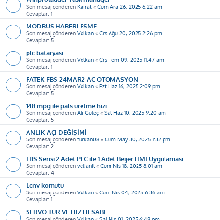
Son mesaj gönderen
Kairat
«
Cum Ara 26, 2025 6:22 am
Cevaplar:
1
MODBUS HABERLEŞME
Son mesaj gönderen
Volkan
«
Çrş Ağu 20, 2025 2:26 pm
Cevaplar:
5
plc bataryası
Son mesaj gönderen
Volkan
«
Çrş Tem 09, 2025 11:47 am
Cevaplar:
1
FATEK FBS-24MAR2-AC OTOMASYON
Son mesaj gönderen
Volkan
«
Pzt Haz 16, 2025 2:09 pm
Cevaplar:
5
148.mpg ile pals üretme hızı
Son mesaj gönderen
Ali Güleç
«
Sal Haz 10, 2025 9:20 am
Cevaplar:
5
ANLIK AÇI DEĞİŞİMİ
Son mesaj gönderen
furkan08
«
Cum May 30, 2025 1:32 pm
Cevaplar:
2
FBS Serisi 2 Adet PLC ile 1 Adet Beijer HMI Uygulaması
Son mesaj gönderen
velianil
«
Cum Nis 18, 2025 8:01 am
Cevaplar:
4
Lcnv komutu
Son mesaj gönderen
Volkan
«
Cum Nis 04, 2025 6:36 am
Cevaplar:
1
SERVO TUR VE HIZ HESABI
Son mesaj gönderen
Volkan
«
Sal Nis 01, 2025 6:48 pm