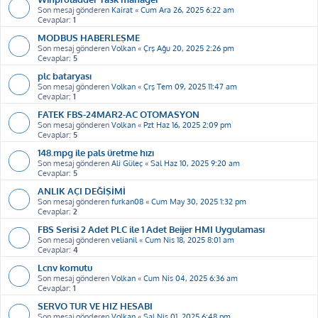
Son mesaj gönderen
Kairat
«
Cum Ara 26, 2025 6:22 am
Cevaplar:
1
MODBUS HABERLEŞME
Son mesaj gönderen
Volkan
«
Çrş Ağu 20, 2025 2:26 pm
Cevaplar:
5
plc bataryası
Son mesaj gönderen
Volkan
«
Çrş Tem 09, 2025 11:47 am
Cevaplar:
1
FATEK FBS-24MAR2-AC OTOMASYON
Son mesaj gönderen
Volkan
«
Pzt Haz 16, 2025 2:09 pm
Cevaplar:
5
148.mpg ile pals üretme hızı
Son mesaj gönderen
Ali Güleç
«
Sal Haz 10, 2025 9:20 am
Cevaplar:
5
ANLIK AÇI DEĞİŞİMİ
Son mesaj gönderen
furkan08
«
Cum May 30, 2025 1:32 pm
Cevaplar:
2
FBS Serisi 2 Adet PLC ile 1 Adet Beijer HMI Uygulaması
Son mesaj gönderen
velianil
«
Cum Nis 18, 2025 8:01 am
Cevaplar:
4
Lcnv komutu
Son mesaj gönderen
Volkan
«
Cum Nis 04, 2025 6:36 am
Cevaplar:
1
SERVO TUR VE HIZ HESABI
Son mesaj gönderen
Volkan
«
Sal Nis 01, 2025 6:48 pm