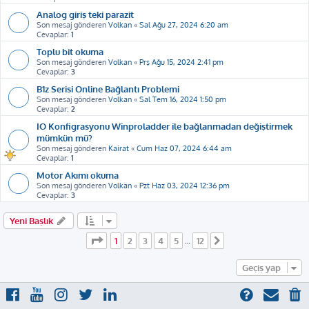
Analog giriş teki parazit
Son mesaj gönderen
Volkan
«
Sal Ağu 27, 2024 6:20 am
Cevaplar:
1
Toplu bit okuma
Son mesaj gönderen
Volkan
«
Prş Ağu 15, 2024 2:41 pm
Cevaplar:
3
B1z Serisi Online Bağlantı Problemi
Son mesaj gönderen
Volkan
«
Sal Tem 16, 2024 1:50 pm
Cevaplar:
2
IO Konfigrasyonu Winproladder ile bağlanmadan değiştirmek
mümkün mü?
Son mesaj gönderen
Kairat
«
Cum Haz 07, 2024 6:44 am
Cevaplar:
1
Motor Akımı okuma
Son mesaj gönderen
Volkan
«
Pzt Haz 03, 2024 12:36 pm
Cevaplar:
3
Yeni Başlık
1
. sayfa (Toplam
12
sayfa)
1
2
3
4
5
12
…
Sonraki
Geçiş yap