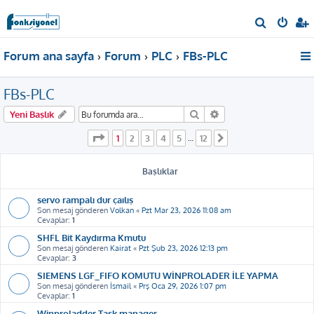
A
r
Forum ana sayfa
Forum
PLC
FBs-PLC
a
FBs-PLC
Ara
Gelişmiş arama
Yeni Başlık
1
. sayfa (Toplam
12
sayfa)
1
2
3
4
5
12
…
Sonraki
Başlıklar
servo rampalı dur çaılış
Son mesaj gönderen
Volkan
«
Pzt Mar 23, 2026 11:08 am
Cevaplar:
1
SHFL Bit Kaydırma Kmutu
Son mesaj gönderen
Kairat
«
Pzt Şub 23, 2026 12:13 pm
Cevaplar:
3
SIEMENS LGF_FIFO KOMUTU WİNPROLADER İLE YAPMA
Son mesaj gönderen
İsmail
«
Prş Oca 29, 2026 1:07 pm
Cevaplar:
1
Winproladder Task manager