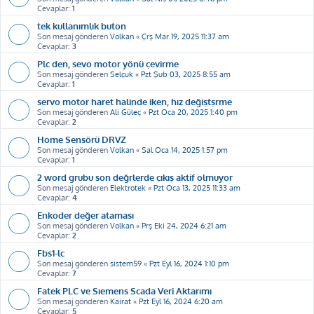
Cevaplar:
1
tek kullanımlık buton
Son mesaj gönderen
Volkan
«
Çrş Mar 19, 2025 11:37 am
Cevaplar:
3
Plc den, sevo motor yönü çevirme
Son mesaj gönderen
Selçuk
«
Pzt Şub 03, 2025 8:55 am
Cevaplar:
1
servo motor haret halinde iken, hız değiştşrme
Son mesaj gönderen
Ali Güleç
«
Pzt Oca 20, 2025 1:40 pm
Cevaplar:
2
Home Sensörü DRVZ
Son mesaj gönderen
Volkan
«
Sal Oca 14, 2025 1:57 pm
Cevaplar:
1
2 word grubu son değrlerde çıkış aktif olmuyor
Son mesaj gönderen
Elektrotek
«
Pzt Oca 13, 2025 11:33 am
Cevaplar:
4
Enkoder değer ataması
Son mesaj gönderen
Volkan
«
Prş Eki 24, 2024 6:21 am
Cevaplar:
2
Fbs1-lc
Son mesaj gönderen
sistem59
«
Pzt Eyl 16, 2024 1:10 pm
Cevaplar:
7
Fatek PLC ve Sıemens Scada Veri Aktarımı
Son mesaj gönderen
Kairat
«
Pzt Eyl 16, 2024 6:20 am
Cevaplar:
5