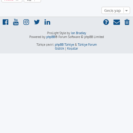
Geçiş yap
ProLight Style by
Ian Bradley
Powered by
phpBB
® Forum Software © phpBB Limited
Türkçe çeviri:
phpBB Türkiye
&
Türkiye Forum
Gizlilik
|
Koşullar