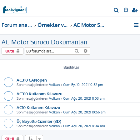
A
r
Forum ana sayfa
Örnekler ve Dokümanlar
AC Motor Sürücü Dokümanları
a
AC Motor Sürücü Dokümanları
Ara
Gelişmiş arama
Kilitli
Başlıklar
AC310 CANopen
Son mesaj gönderen
Volkan
«
Cum Eyl 10, 2021 10:52 pm
AC310 Kullanım Kılavuzu
Son mesaj gönderen
Volkan
«
Cum Ağu 20, 2021 11:03 am
AC10 Kullanım Kılavuzu
Son mesaj gönderen
Volkan
«
Cum Ağu 20, 2021 10:56 am
Üç Boyutlu Çizimler (3D)
Son mesaj gönderen
Volkan
«
Cum Ağu 20, 2021 8:04 am
Kilitli