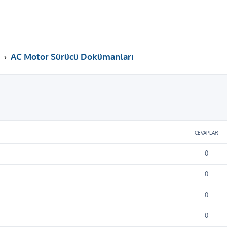
AC Motor Sürücü Dokümanları
ama
CEVAPLAR
0
0
0
0