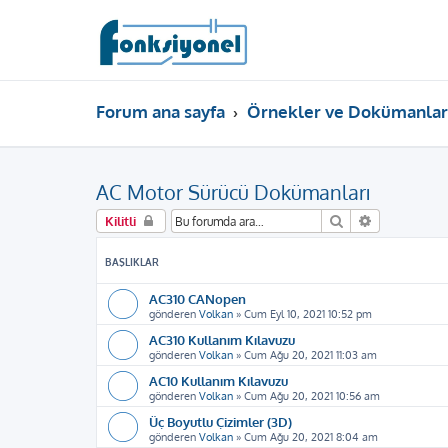
Forum ana sayfa
Örnekler ve Dokümanlar
AC Motor Sürücü Dokümanları
Ara
Gelişmiş ar
Kilitli
BAŞLIKLAR
AC310 CANopen
gönderen
Volkan
»
Cum Eyl 10, 2021 10:52 pm
AC310 Kullanım Kılavuzu
gönderen
Volkan
»
Cum Ağu 20, 2021 11:03 am
AC10 Kullanım Kılavuzu
gönderen
Volkan
»
Cum Ağu 20, 2021 10:56 am
Üç Boyutlu Çizimler (3D)
gönderen
Volkan
»
Cum Ağu 20, 2021 8:04 am