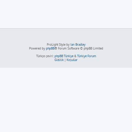
ProLight Style by
Ian Bradley
Powered by
phpBB
® Forum Software © phpBB Limited
Türkçe çeviri:
phpBB Türkiye
&
Türkiye Forum
Gizlilik
|
Koşullar