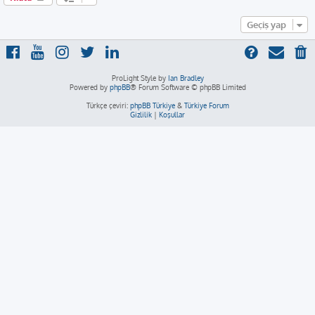
Geçiş yap
ProLight Style by
Ian Bradley
Powered by
phpBB
® Forum Software © phpBB Limited
Türkçe çeviri:
phpBB Türkiye
&
Türkiye Forum
Gizlilik
|
Koşullar