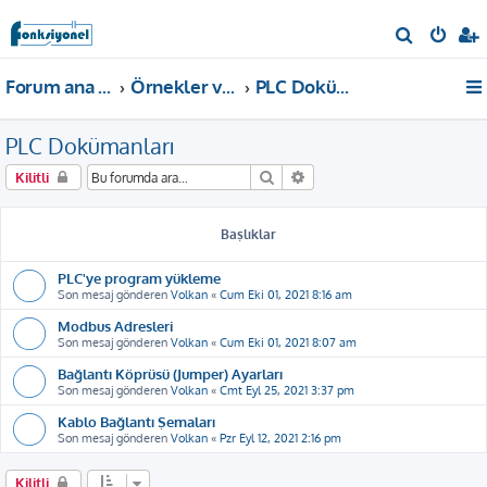
A
r
Forum ana sayfa
Örnekler ve Dokümanlar
PLC Dokümanları
a
PLC Dokümanları
Ara
Gelişmiş arama
Kilitli
Başlıklar
PLC'ye program yükleme
Son mesaj gönderen
Volkan
«
Cum Eki 01, 2021 8:16 am
Modbus Adresleri
Son mesaj gönderen
Volkan
«
Cum Eki 01, 2021 8:07 am
Bağlantı Köprüsü (Jumper) Ayarları
Son mesaj gönderen
Volkan
«
Cmt Eyl 25, 2021 3:37 pm
Kablo Bağlantı Şemaları
Son mesaj gönderen
Volkan
«
Pzr Eyl 12, 2021 2:16 pm
Kilitli