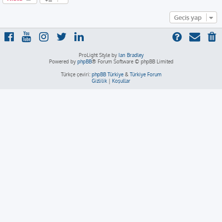
Geçiş yap
ProLight Style by
Ian Bradley
Powered by
phpBB
® Forum Software © phpBB Limited
Türkçe çeviri:
phpBB Türkiye
&
Türkiye Forum
Gizlilik
|
Koşullar