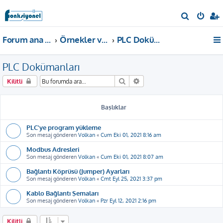
A
r
Forum ana sayfa
Örnekler ve Dokümanlar
PLC Dokümanları
a
PLC Dokümanları
Ara
Gelişmiş arama
Kilitli
Başlıklar
PLC'ye program yükleme
Son mesaj gönderen
Volkan
«
Cum Eki 01, 2021 8:16 am
Modbus Adresleri
Son mesaj gönderen
Volkan
«
Cum Eki 01, 2021 8:07 am
Bağlantı Köprüsü (Jumper) Ayarları
Son mesaj gönderen
Volkan
«
Cmt Eyl 25, 2021 3:37 pm
Kablo Bağlantı Şemaları
Son mesaj gönderen
Volkan
«
Pzr Eyl 12, 2021 2:16 pm
Kilitli