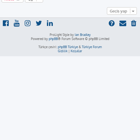
Geçiş yap
ProLight Style by
Ian Bradley
Powered by
phpBB
® Forum Software © phpBB Limited
Türkçe çeviri:
phpBB Türkiye
&
Türkiye Forum
Gizlilik
|
Koşullar