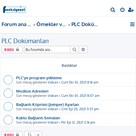
A
r
Forum ana sayfa
Örnekler ve Dokümanlar
PLC Dokümanları
a
PLC Dokümanları
Ara
Gelişmiş arama
Kilitli
Başlıklar
PLC'ye program yükleme
Son mesaj gönderen
Volkan
«
Cum Eki 01, 2021 8:16 am
Modbus Adresleri
Son mesaj gönderen
Volkan
«
Cum Eki 01, 2021 8:07 am
Bağlantı Köprüsü (Jumper) Ayarları
Son mesaj gönderen
Volkan
«
Cmt Eyl 25, 2021 3:37 pm
Kablo Bağlantı Şemaları
Son mesaj gönderen
Volkan
«
Pzr Eyl 12, 2021 2:16 pm
Kilitli