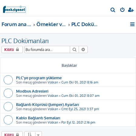
A
r
Forum ana sayfa
Örnekler ve Dokümanlar
PLC Dokümanları
a
PLC Dokümanları
Ara
Gelişmiş arama
Kilitli
Başlıklar
PLC'ye program yükleme
Son mesaj gönderen
Volkan
«
Cum Eki 01, 2021 8:16 am
Modbus Adresleri
Son mesaj gönderen
Volkan
«
Cum Eki 01, 2021 8:07 am
Bağlantı Köprüsü (Jumper) Ayarları
Son mesaj gönderen
Volkan
«
Cmt Eyl 25, 2021 3:37 pm
Kablo Bağlantı Şemaları
Son mesaj gönderen
Volkan
«
Pzr Eyl 12, 2021 2:16 pm
Kilitli