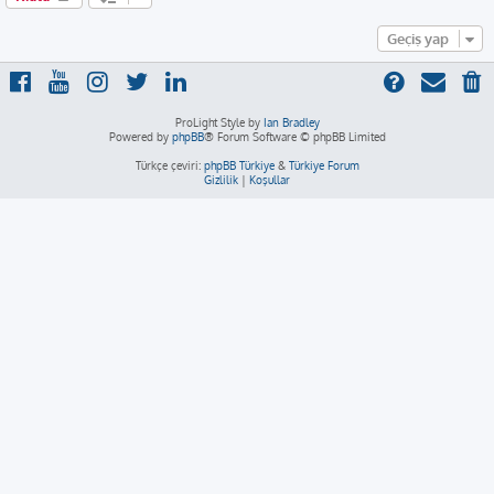
Geçiş yap
ProLight Style by
Ian Bradley
Powered by
phpBB
® Forum Software © phpBB Limited
Türkçe çeviri:
phpBB Türkiye
&
Türkiye Forum
Gizlilik
|
Koşullar