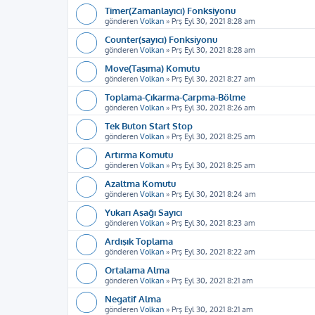
Timer(Zamanlayıcı) Fonksiyonu
gönderen
Volkan
»
Prş Eyl 30, 2021 8:28 am
Counter(sayıcı) Fonksiyonu
gönderen
Volkan
»
Prş Eyl 30, 2021 8:28 am
Move(Taşıma) Komutu
gönderen
Volkan
»
Prş Eyl 30, 2021 8:27 am
Toplama-Çıkarma-Çarpma-Bölme
gönderen
Volkan
»
Prş Eyl 30, 2021 8:26 am
Tek Buton Start Stop
gönderen
Volkan
»
Prş Eyl 30, 2021 8:25 am
Artırma Komutu
gönderen
Volkan
»
Prş Eyl 30, 2021 8:25 am
Azaltma Komutu
gönderen
Volkan
»
Prş Eyl 30, 2021 8:24 am
Yukarı Aşağı Sayıcı
gönderen
Volkan
»
Prş Eyl 30, 2021 8:23 am
Ardışık Toplama
gönderen
Volkan
»
Prş Eyl 30, 2021 8:22 am
Ortalama Alma
gönderen
Volkan
»
Prş Eyl 30, 2021 8:21 am
Negatif Alma
gönderen
Volkan
»
Prş Eyl 30, 2021 8:21 am