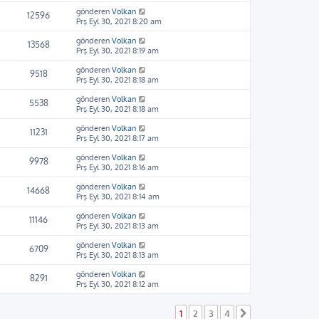
gönderen
Volkan
12596
Prş Eyl 30, 2021 8:20 am
gönderen
Volkan
13568
Prş Eyl 30, 2021 8:19 am
gönderen
Volkan
9518
Prş Eyl 30, 2021 8:18 am
gönderen
Volkan
5538
Prş Eyl 30, 2021 8:18 am
gönderen
Volkan
11231
Prş Eyl 30, 2021 8:17 am
gönderen
Volkan
9978
Prş Eyl 30, 2021 8:16 am
gönderen
Volkan
14668
Prş Eyl 30, 2021 8:14 am
gönderen
Volkan
11146
Prş Eyl 30, 2021 8:13 am
gönderen
Volkan
6709
Prş Eyl 30, 2021 8:13 am
gönderen
Volkan
8291
Prş Eyl 30, 2021 8:12 am
1
2
3
4
Sonraki