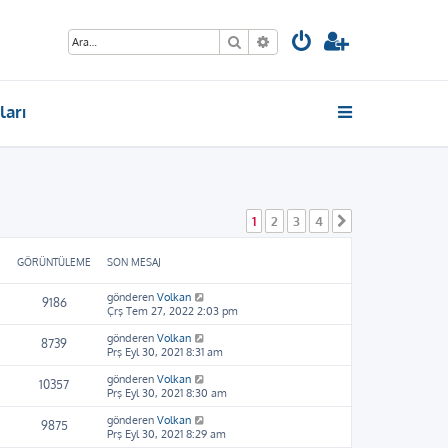
Ara
Gelişmiş arama
ları
1
2
3
4
Sonraki
GÖRÜNTÜLEME
SON MESAJ
gönderen
Volkan
9186
Çrş Tem 27, 2022 2:03 pm
gönderen
Volkan
8739
Prş Eyl 30, 2021 8:31 am
gönderen
Volkan
10357
Prş Eyl 30, 2021 8:30 am
gönderen
Volkan
9875
Prş Eyl 30, 2021 8:29 am