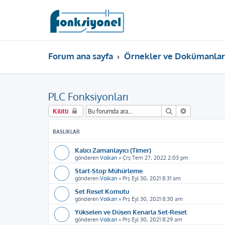
Forum ana sayfa
Örnekler ve Dokümanlar
PLC Fonksiyonları
Ara
Gelişmiş ar
Kilitli
BAŞLIKLAR
Kalıcı Zamanlayıcı (Timer)
gönderen
Volkan
»
Çrş Tem 27, 2022 2:03 pm
Start-Stop Mühürleme
gönderen
Volkan
»
Prş Eyl 30, 2021 8:31 am
Set Reset Komutu
gönderen
Volkan
»
Prş Eyl 30, 2021 8:30 am
Yükselen ve Düşen Kenarla Set-Reset
gönderen
Volkan
»
Prş Eyl 30, 2021 8:29 am