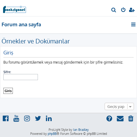
A
r
Forum ana sayfa
a
Örnekler ve Dokümanlar
Giriş
Bu forumu görüntülemek veya mesaj göndermek için bir şifre girmelisiniz.
Şifre:
Geçiş yap
ProLight Style by
Ian Bradley
Powered by
phpBB
® Forum Software © phpBB Limited