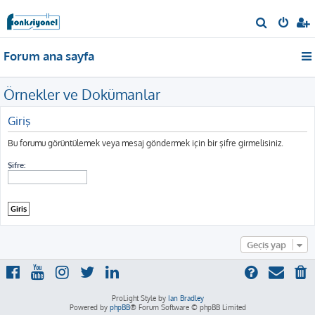
A
r
Forum ana sayfa
a
Örnekler ve Dokümanlar
Giriş
Bu forumu görüntülemek veya mesaj göndermek için bir şifre girmelisiniz.
Şifre:
Geçiş yap
ProLight Style by
Ian Bradley
Powered by
phpBB
® Forum Software © phpBB Limited