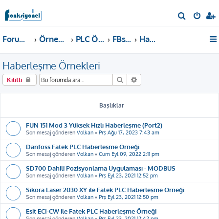
A
r
Forum ana sayfa
Örnekler ve Dokümanlar
PLC Örnekleri
FBs, B1, B1z, HB1 PLC
Haberleşme Örnekleri
a
Haberleşme Örnekleri
Ara
Gelişmiş arama
Kilitli
Başlıklar
FUN 151 Mod 3 Yüksek Hızlı Haberleşme (Port2)
Son mesaj gönderen
Volkan
«
Prş Ağu 17, 2023 7:43 am
Danfoss Fatek PLC Haberleşme Örneği
Son mesaj gönderen
Volkan
«
Cum Eyl 09, 2022 2:11 pm
SD700 Dahili Pozisyonlama Uygulaması - MODBUS
Son mesaj gönderen
Volkan
«
Prş Eyl 23, 2021 12:52 pm
Sikora Laser 2030 XY ile Fatek PLC Haberleşme Örneği
Son mesaj gönderen
Volkan
«
Prş Eyl 23, 2021 12:50 pm
Esit ECI-CW ile Fatek PLC Haberleşme Örneği
Son mesaj gönderen
Volkan
«
Prş Eyl 23, 2021 12:42 pm