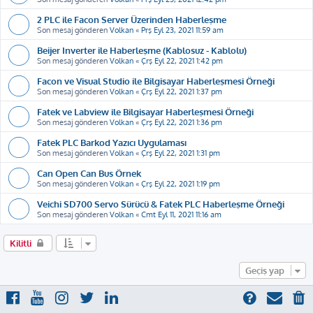
2 PLC ile Facon Server Üzerinden Haberleşme
Son mesaj gönderen
Volkan
«
Prş Eyl 23, 2021 11:59 am
Beijer Inverter ile Haberleşme (Kablosuz - Kablolu)
Son mesaj gönderen
Volkan
«
Çrş Eyl 22, 2021 1:42 pm
Facon ve Visual Studio ile Bilgisayar Haberleşmesi Örneği
Son mesaj gönderen
Volkan
«
Çrş Eyl 22, 2021 1:37 pm
Fatek ve Labview ile Bilgisayar Haberleşmesi Örneği
Son mesaj gönderen
Volkan
«
Çrş Eyl 22, 2021 1:36 pm
Fatek PLC Barkod Yazıcı Uygulaması
Son mesaj gönderen
Volkan
«
Çrş Eyl 22, 2021 1:31 pm
Can Open Can Bus Örnek
Son mesaj gönderen
Volkan
«
Çrş Eyl 22, 2021 1:19 pm
Veichi SD700 Servo Sürücü & Fatek PLC Haberleşme Örneği
Son mesaj gönderen
Volkan
«
Cmt Eyl 11, 2021 11:16 am
Kilitli
Geçiş yap