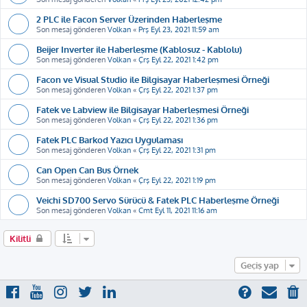
2 PLC ile Facon Server Üzerinden Haberleşme
Son mesaj gönderen
Volkan
«
Prş Eyl 23, 2021 11:59 am
Beijer Inverter ile Haberleşme (Kablosuz - Kablolu)
Son mesaj gönderen
Volkan
«
Çrş Eyl 22, 2021 1:42 pm
Facon ve Visual Studio ile Bilgisayar Haberleşmesi Örneği
Son mesaj gönderen
Volkan
«
Çrş Eyl 22, 2021 1:37 pm
Fatek ve Labview ile Bilgisayar Haberleşmesi Örneği
Son mesaj gönderen
Volkan
«
Çrş Eyl 22, 2021 1:36 pm
Fatek PLC Barkod Yazıcı Uygulaması
Son mesaj gönderen
Volkan
«
Çrş Eyl 22, 2021 1:31 pm
Can Open Can Bus Örnek
Son mesaj gönderen
Volkan
«
Çrş Eyl 22, 2021 1:19 pm
Veichi SD700 Servo Sürücü & Fatek PLC Haberleşme Örneği
Son mesaj gönderen
Volkan
«
Cmt Eyl 11, 2021 11:16 am
Kilitli
Geçiş yap