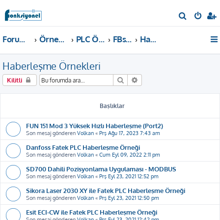
A
r
Forum ana sayfa
Örnekler ve Dokümanlar
PLC Örnekleri
FBs, B1, B1z, HB1 PLC
Haberleşme Örnekleri
a
Haberleşme Örnekleri
Ara
Gelişmiş arama
Kilitli
Başlıklar
FUN 151 Mod 3 Yüksek Hızlı Haberleşme (Port2)
Son mesaj gönderen
Volkan
«
Prş Ağu 17, 2023 7:43 am
Danfoss Fatek PLC Haberleşme Örneği
Son mesaj gönderen
Volkan
«
Cum Eyl 09, 2022 2:11 pm
SD700 Dahili Pozisyonlama Uygulaması - MODBUS
Son mesaj gönderen
Volkan
«
Prş Eyl 23, 2021 12:52 pm
Sikora Laser 2030 XY ile Fatek PLC Haberleşme Örneği
Son mesaj gönderen
Volkan
«
Prş Eyl 23, 2021 12:50 pm
Esit ECI-CW ile Fatek PLC Haberleşme Örneği
Son mesaj gönderen
Volkan
«
Prş Eyl 23, 2021 12:42 pm