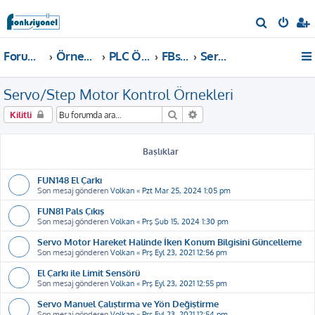
A
r
Forum ana sayfa
Örnekler ve Dokümanlar
PLC Örnekleri
FBs, B1, B1z, HB1 PLC
Servo/Step Motor Kontrol Örnekleri
a
Servo/Step Motor Kontrol Örnekleri
Ara
Gelişmiş arama
Kilitli
Başlıklar
FUN148 El Çarkı
Son mesaj gönderen
Volkan
«
Pzt Mar 25, 2024 1:05 pm
FUN81 Pals Çıkış
Son mesaj gönderen
Volkan
«
Prş Şub 15, 2024 1:30 pm
Servo Motor Hareket Halinde İken Konum Bilgisini Güncelleme
Son mesaj gönderen
Volkan
«
Prş Eyl 23, 2021 12:56 pm
El Çarkı ile Limit Sensörü
Son mesaj gönderen
Volkan
«
Prş Eyl 23, 2021 12:55 pm
Servo Manuel Çalıştırma ve Yön Değiştirme
Son mesaj gönderen
Volkan
«
Prş Eyl 23, 2021 12:54 pm