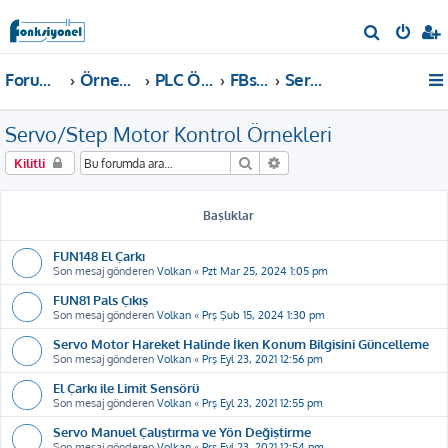
A
r
Forum ana sayfa
Örnekler ve Dokümanlar
PLC Örnekleri
FBs, B1, B1z, HB1 PLC
Servo/Step Motor Kontrol Örnekleri
a
Servo/Step Motor Kontrol Örnekleri
Ara
Gelişmiş arama
Kilitli
Başlıklar
FUN148 El Çarkı
Son mesaj gönderen
Volkan
«
Pzt Mar 25, 2024 1:05 pm
FUN81 Pals Çıkış
Son mesaj gönderen
Volkan
«
Prş Şub 15, 2024 1:30 pm
Servo Motor Hareket Halinde İken Konum Bilgisini Güncelleme
Son mesaj gönderen
Volkan
«
Prş Eyl 23, 2021 12:56 pm
El Çarkı ile Limit Sensörü
Son mesaj gönderen
Volkan
«
Prş Eyl 23, 2021 12:55 pm
Servo Manuel Çalıştırma ve Yön Değiştirme
Son mesaj gönderen
Volkan
«
Prş Eyl 23, 2021 12:54 pm