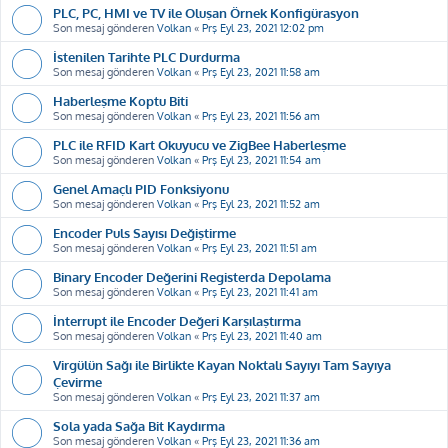
PLC, PC, HMI ve TV ile Oluşan Örnek Konfigürasyon
Son mesaj gönderen
Volkan
«
Prş Eyl 23, 2021 12:02 pm
İstenilen Tarihte PLC Durdurma
Son mesaj gönderen
Volkan
«
Prş Eyl 23, 2021 11:58 am
Haberleşme Koptu Biti
Son mesaj gönderen
Volkan
«
Prş Eyl 23, 2021 11:56 am
PLC ile RFID Kart Okuyucu ve ZigBee Haberleşme
Son mesaj gönderen
Volkan
«
Prş Eyl 23, 2021 11:54 am
Genel Amaçlı PID Fonksiyonu
Son mesaj gönderen
Volkan
«
Prş Eyl 23, 2021 11:52 am
Encoder Puls Sayısı Değiştirme
Son mesaj gönderen
Volkan
«
Prş Eyl 23, 2021 11:51 am
Binary Encoder Değerini Registerda Depolama
Son mesaj gönderen
Volkan
«
Prş Eyl 23, 2021 11:41 am
İnterrupt ile Encoder Değeri Karşılaştırma
Son mesaj gönderen
Volkan
«
Prş Eyl 23, 2021 11:40 am
Virgülün Sağı ile Birlikte Kayan Noktalı Sayıyı Tam Sayıya
Çevirme
Son mesaj gönderen
Volkan
«
Prş Eyl 23, 2021 11:37 am
Sola yada Sağa Bit Kaydırma
Son mesaj gönderen
Volkan
«
Prş Eyl 23, 2021 11:36 am