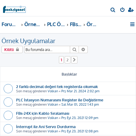
A
r
Forum ana sayfa
Örnekler ve Dokümanlar
PLC Örnekleri
FBs, B1, B1z, HB1 PLC
Örnek Uygulamalar
a
Örnek Uygulamalar
Ara
Gelişmiş arama
Kilitli
1
2
Sonraki
Başlıklar
2 farklı decimal değeri tek registerda okumak
Son mesaj gönderen
Volkan
«
Prş Mar 21, 2024 2:02 pm
PLC İstasyon Numarasını Register ile Değiştirme
Son mesaj gönderen
Volkan
«
Sal Mar 01, 2022 1:43 pm
FBs-24X için Kablo Sıralaması
Son mesaj gönderen
Volkan
«
Prş Eyl 23, 2021 12:09 pm
İnterrupt ile Ani Servo Durdurma
Son mesaj gönderen
Volkan
«
Prş Eyl 23, 2021 12:08 pm