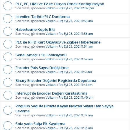
PLC, PC, HMI ve TV ile Oluşan Örnek Konfigürasyon
Son mesaj gönderen
Volkan
«
Prş Eyl 23, 2021 12:02 pm
İstenilen Tarihte PLC Durdurma
Son mesaj gönderen
Volkan
«
Prş Eyl 23, 2021 11:58 am
Haberleşme Koptu Biti
Son mesaj gönderen
Volkan
«
Prş Eyl 23, 2021 11:56 am
PLC ile RFID Kart Okuyucu ve ZigBee Haberleşme
Son mesaj gönderen
Volkan
«
Prş Eyl 23, 2021 11:54 am
Genel Amaçlı PID Fonksiyonu
Son mesaj gönderen
Volkan
«
Prş Eyl 23, 2021 11:52 am
Encoder Puls Sayısı Değiştirme
Son mesaj gönderen
Volkan
«
Prş Eyl 23, 2021 11:51 am
Binary Encoder Değerini Registerda Depolama
Son mesaj gönderen
Volkan
«
Prş Eyl 23, 2021 11:41 am
İnterrupt ile Encoder Değeri Karşılaştırma
Son mesaj gönderen
Volkan
«
Prş Eyl 23, 2021 11:40 am
Virgülün Sağı ile Birlikte Kayan Noktalı Sayıyı Tam Sayıya
Çevirme
Son mesaj gönderen
Volkan
«
Prş Eyl 23, 2021 11:37 am
Sola yada Sağa Bit Kaydırma
Son mesaj gönderen
Volkan
«
Prş Eyl 23, 2021 11:36 am