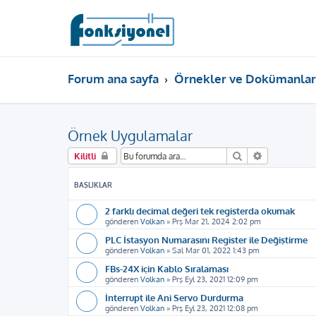
Forum ana sayfa
Örnekler ve Dokümanlar
Örnek Uygulamalar
Ara
Gelişmiş ar
Kilitli
BAŞLIKLAR
2 farklı decimal değeri tek registerda okumak
gönderen
Volkan
»
Prş Mar 21, 2024 2:02 pm
PLC İstasyon Numarasını Register ile Değiştirme
gönderen
Volkan
»
Sal Mar 01, 2022 1:43 pm
FBs-24X için Kablo Sıralaması
gönderen
Volkan
»
Prş Eyl 23, 2021 12:09 pm
İnterrupt ile Ani Servo Durdurma
gönderen
Volkan
»
Prş Eyl 23, 2021 12:08 pm