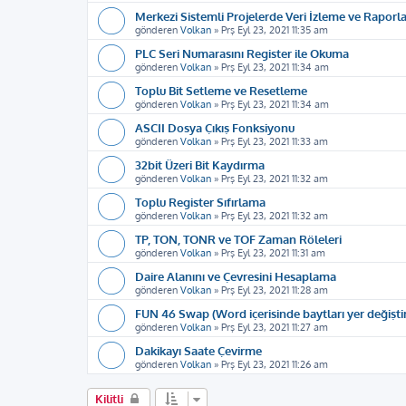
Merkezi Sistemli Projelerde Veri İzleme ve Raporl
gönderen
Volkan
»
Prş Eyl 23, 2021 11:35 am
PLC Seri Numarasını Register ile Okuma
gönderen
Volkan
»
Prş Eyl 23, 2021 11:34 am
Toplu Bit Setleme ve Resetleme
gönderen
Volkan
»
Prş Eyl 23, 2021 11:34 am
ASCII Dosya Çıkış Fonksiyonu
gönderen
Volkan
»
Prş Eyl 23, 2021 11:33 am
32bit Üzeri Bit Kaydırma
gönderen
Volkan
»
Prş Eyl 23, 2021 11:32 am
Toplu Register Sıfırlama
gönderen
Volkan
»
Prş Eyl 23, 2021 11:32 am
TP, TON, TONR ve TOF Zaman Röleleri
gönderen
Volkan
»
Prş Eyl 23, 2021 11:31 am
Daire Alanını ve Çevresini Hesaplama
gönderen
Volkan
»
Prş Eyl 23, 2021 11:28 am
FUN 46 Swap (Word içerisinde baytları yer değişt
gönderen
Volkan
»
Prş Eyl 23, 2021 11:27 am
Dakikayı Saate Çevirme
gönderen
Volkan
»
Prş Eyl 23, 2021 11:26 am
Kilitli