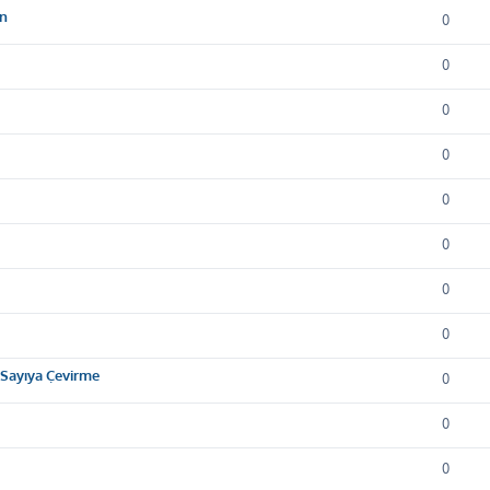
on
0
0
0
0
0
0
0
0
m Sayıya Çevirme
0
0
0