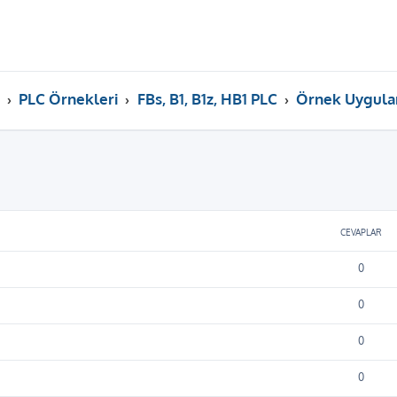
PLC Örnekleri
FBs, B1, B1z, HB1 PLC
Örnek Uygula
ama
CEVAPLAR
0
0
0
0