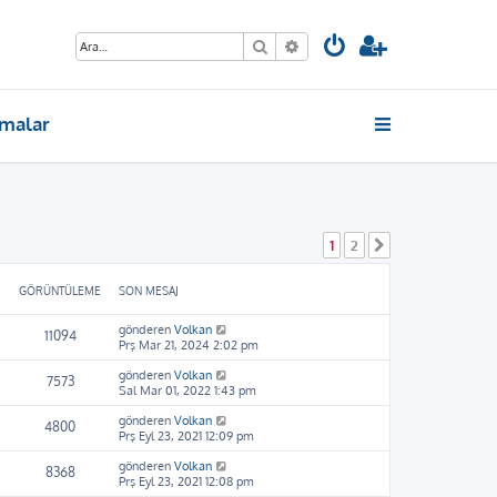
Ara
Gelişmiş arama
malar
1
2
Sonraki
GÖRÜNTÜLEME
SON MESAJ
gönderen
Volkan
11094
Prş Mar 21, 2024 2:02 pm
gönderen
Volkan
7573
Sal Mar 01, 2022 1:43 pm
gönderen
Volkan
4800
Prş Eyl 23, 2021 12:09 pm
gönderen
Volkan
8368
Prş Eyl 23, 2021 12:08 pm