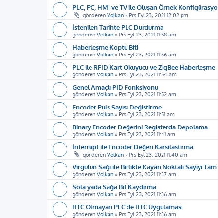
PLC, PC, HMI ve TV ile Oluşan Örnek Konfigürasy
gönderen
Volkan
»
Prş Eyl 23, 2021 12:02 pm
İstenilen Tarihte PLC Durdurma
gönderen
Volkan
»
Prş Eyl 23, 2021 11:58 am
Haberleşme Koptu Biti
gönderen
Volkan
»
Prş Eyl 23, 2021 11:56 am
PLC ile RFID Kart Okuyucu ve ZigBee Haberleşme
gönderen
Volkan
»
Prş Eyl 23, 2021 11:54 am
Genel Amaçlı PID Fonksiyonu
gönderen
Volkan
»
Prş Eyl 23, 2021 11:52 am
Encoder Puls Sayısı Değiştirme
gönderen
Volkan
»
Prş Eyl 23, 2021 11:51 am
Binary Encoder Değerini Registerda Depolama
gönderen
Volkan
»
Prş Eyl 23, 2021 11:41 am
İnterrupt ile Encoder Değeri Karşılaştırma
gönderen
Volkan
»
Prş Eyl 23, 2021 11:40 am
Virgülün Sağı ile Birlikte Kayan Noktalı Sayıyı Ta
gönderen
Volkan
»
Prş Eyl 23, 2021 11:37 am
Sola yada Sağa Bit Kaydırma
gönderen
Volkan
»
Prş Eyl 23, 2021 11:36 am
RTC Olmayan PLC'de RTC Uygulaması
gönderen
Volkan
»
Prş Eyl 23, 2021 11:36 am