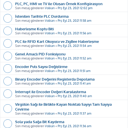
PLC, PC, HMI ve TV ile Oluşan Örnek Konfigürasyon
Son mesaj gönderen
Volkan
«
Prş Eyl 23, 2021 12:02 pm
İstenilen Tarihte PLC Durdurma
Son mesaj gönderen
Volkan
«
Prş Eyl 23, 2021 11:58 am
Haberleşme Koptu Biti
Son mesaj gönderen
Volkan
«
Prş Eyl 23, 2021 11:56 am
PLC ile RFID Kart Okuyucu ve ZigBee Haberleşme
Son mesaj gönderen
Volkan
«
Prş Eyl 23, 2021 11:54 am
Genel Amaçlı PID Fonksiyonu
Son mesaj gönderen
Volkan
«
Prş Eyl 23, 2021 11:52 am
Encoder Puls Sayısı Değiştirme
Son mesaj gönderen
Volkan
«
Prş Eyl 23, 2021 11:51 am
Binary Encoder Değerini Registerda Depolama
Son mesaj gönderen
Volkan
«
Prş Eyl 23, 2021 11:41 am
İnterrupt ile Encoder Değeri Karşılaştırma
Son mesaj gönderen
Volkan
«
Prş Eyl 23, 2021 11:40 am
Virgülün Sağı ile Birlikte Kayan Noktalı Sayıyı Tam Sayıya
Çevirme
Son mesaj gönderen
Volkan
«
Prş Eyl 23, 2021 11:37 am
Sola yada Sağa Bit Kaydırma
Son mesaj gönderen
Volkan
«
Prş Eyl 23, 2021 11:36 am