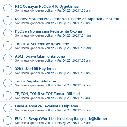
RTC Olmayan PLC'de RTC Uygulaması
Son mesaj gönderen
Volkan
«
Prş Eyl 23, 2021 11:36 am
Merkezi Sistemli Projelerde Veri İzleme ve Raporlama Sistemi
Son mesaj gönderen
Volkan
«
Prş Eyl 23, 2021 11:35 am
PLC Seri Numarasını Register ile Okuma
Son mesaj gönderen
Volkan
«
Prş Eyl 23, 2021 11:34 am
Toplu Bit Setleme ve Resetleme
Son mesaj gönderen
Volkan
«
Prş Eyl 23, 2021 11:34 am
ASCII Dosya Çıkış Fonksiyonu
Son mesaj gönderen
Volkan
«
Prş Eyl 23, 2021 11:33 am
32bit Üzeri Bit Kaydırma
Son mesaj gönderen
Volkan
«
Prş Eyl 23, 2021 11:32 am
Toplu Register Sıfırlama
Son mesaj gönderen
Volkan
«
Prş Eyl 23, 2021 11:32 am
TP, TON, TONR ve TOF Zaman Röleleri
Son mesaj gönderen
Volkan
«
Prş Eyl 23, 2021 11:31 am
Daire Alanını ve Çevresini Hesaplama
Son mesaj gönderen
Volkan
«
Prş Eyl 23, 2021 11:28 am
FUN 46 Swap (Word içerisinde baytları yer değiştirme)
Son mesaj gönderen
Volkan
«
Prş Eyl 23, 2021 11:27 am