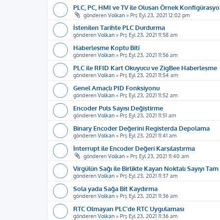
PLC, PC, HMI ve TV ile Oluşan Örnek Konfigürasy
gönderen
Volkan
»
Prş Eyl 23, 2021 12:02 pm
İstenilen Tarihte PLC Durdurma
gönderen
Volkan
»
Prş Eyl 23, 2021 11:58 am
Haberleşme Koptu Biti
gönderen
Volkan
»
Prş Eyl 23, 2021 11:56 am
PLC ile RFID Kart Okuyucu ve ZigBee Haberleşme
gönderen
Volkan
»
Prş Eyl 23, 2021 11:54 am
Genel Amaçlı PID Fonksiyonu
gönderen
Volkan
»
Prş Eyl 23, 2021 11:52 am
Encoder Puls Sayısı Değiştirme
gönderen
Volkan
»
Prş Eyl 23, 2021 11:51 am
Binary Encoder Değerini Registerda Depolama
gönderen
Volkan
»
Prş Eyl 23, 2021 11:41 am
İnterrupt ile Encoder Değeri Karşılaştırma
gönderen
Volkan
»
Prş Eyl 23, 2021 11:40 am
Virgülün Sağı ile Birlikte Kayan Noktalı Sayıyı Ta
gönderen
Volkan
»
Prş Eyl 23, 2021 11:37 am
Sola yada Sağa Bit Kaydırma
gönderen
Volkan
»
Prş Eyl 23, 2021 11:36 am
RTC Olmayan PLC'de RTC Uygulaması
gönderen
Volkan
»
Prş Eyl 23, 2021 11:36 am