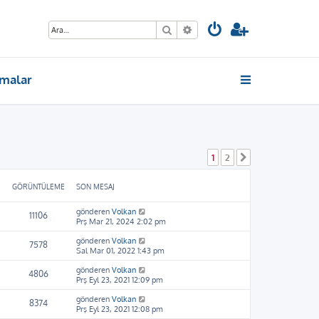
Ara
Gelişmiş arama
malar
1
2
Sonraki
GÖRÜNTÜLEME
SON MESAJ
gönderen
Volkan
11106
Prş Mar 21, 2024 2:02 pm
gönderen
Volkan
7578
Sal Mar 01, 2022 1:43 pm
gönderen
Volkan
4806
Prş Eyl 23, 2021 12:09 pm
gönderen
Volkan
8374
Prş Eyl 23, 2021 12:08 pm