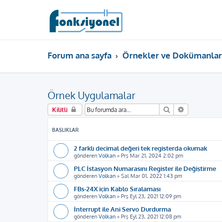
Forum ana sayfa
Örnekler ve Dokümanlar
Örnek Uygulamalar
Ara
Gelişmiş ar
Kilitli
BAŞLIKLAR
2 farklı decimal değeri tek registerda okumak
gönderen
Volkan
»
Prş Mar 21, 2024 2:02 pm
PLC İstasyon Numarasını Register ile Değiştirme
gönderen
Volkan
»
Sal Mar 01, 2022 1:43 pm
FBs-24X için Kablo Sıralaması
gönderen
Volkan
»
Prş Eyl 23, 2021 12:09 pm
İnterrupt ile Ani Servo Durdurma
gönderen
Volkan
»
Prş Eyl 23, 2021 12:08 pm