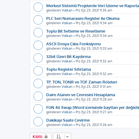
Merkezi Sistemli Projelerde Veri İzleme ve Raporl
gönderen
Volkan
»
Prş Eyl 23, 2021 11:35 am
PLC Seri Numarasını Register ile Okuma
gönderen
Volkan
»
Prş Eyl 23, 2021 11:34 am
Toplu Bit Setleme ve Resetleme
gönderen
Volkan
»
Prş Eyl 23, 2021 11:34 am
ASCII Dosya Çıkış Fonksiyonu
gönderen
Volkan
»
Prş Eyl 23, 2021 11:33 am
32bit Üzeri Bit Kaydırma
gönderen
Volkan
»
Prş Eyl 23, 2021 11:32 am
Toplu Register Sıfırlama
gönderen
Volkan
»
Prş Eyl 23, 2021 11:32 am
TP, TON, TONR ve TOF Zaman Röleleri
gönderen
Volkan
»
Prş Eyl 23, 2021 11:31 am
Daire Alanını ve Çevresini Hesaplama
gönderen
Volkan
»
Prş Eyl 23, 2021 11:28 am
FUN 46 Swap (Word içerisinde baytları yer değişt
gönderen
Volkan
»
Prş Eyl 23, 2021 11:27 am
Dakikayı Saate Çevirme
gönderen
Volkan
»
Prş Eyl 23, 2021 11:26 am
Kilitli