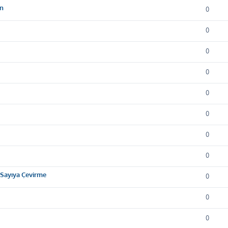
on
0
0
0
0
0
0
0
0
m Sayıya Çevirme
0
0
0