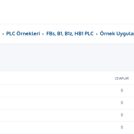
PLC Örnekleri
FBs, B1, B1z, HB1 PLC
Örnek Uygula
ama
CEVAPLAR
0
0
0
0