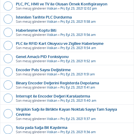
PLC, PC, HMI ve TV ile Oluşan Örnek Konfigürasyon
Son mesaj gönderen
Volkan
«
Prş Eyl 23, 2021 12:02 pm
İstenilen Tarihte PLC Durdurma
Son mesaj gönderen
Volkan
«
Prş Eyl 23, 2021 11:58 am
Haberleşme Koptu Biti
Son mesaj gönderen
Volkan
«
Prş Eyl 23, 2021 11:56 am
PLC ile RFID Kart Okuyucu ve ZigBee Haberleşme
Son mesaj gönderen
Volkan
«
Prş Eyl 23, 2021 11:54 am
Genel Amaçlı PID Fonksiyonu
Son mesaj gönderen
Volkan
«
Prş Eyl 23, 2021 11:52 am
Encoder Puls Sayısı Değiştirme
Son mesaj gönderen
Volkan
«
Prş Eyl 23, 2021 11:51 am
Binary Encoder Değerini Registerda Depolama
Son mesaj gönderen
Volkan
«
Prş Eyl 23, 2021 11:41 am
İnterrupt ile Encoder Değeri Karşılaştırma
Son mesaj gönderen
Volkan
«
Prş Eyl 23, 2021 11:40 am
Virgülün Sağı ile Birlikte Kayan Noktalı Sayıyı Tam Sayıya
Çevirme
Son mesaj gönderen
Volkan
«
Prş Eyl 23, 2021 11:37 am
Sola yada Sağa Bit Kaydırma
Son mesaj gönderen
Volkan
«
Prş Eyl 23, 2021 11:36 am