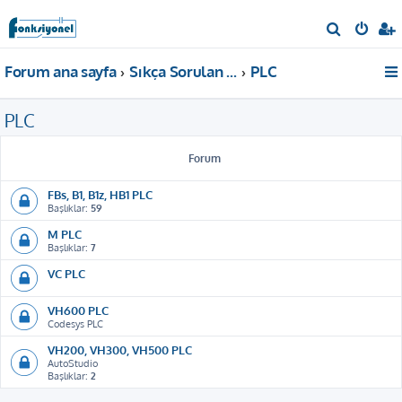
A
r
Forum ana sayfa
Sıkça Sorulan Sorular
PLC
a
PLC
Forum
FBs, B1, B1z, HB1 PLC
Başlıklar:
59
M PLC
Başlıklar:
7
VC PLC
VH600 PLC
Codesys PLC
VH200, VH300, VH500 PLC
AutoStudio
Başlıklar:
2