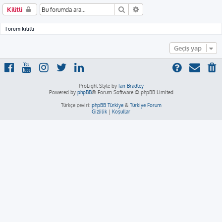
Ara
Gelişmiş arama
Kilitli
Forum kilitli
Geçiş yap
ProLight Style by
Ian Bradley
Powered by
phpBB
® Forum Software © phpBB Limited
Türkçe çeviri:
phpBB Türkiye
&
Türkiye Forum
Gizlilik
|
Koşullar