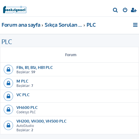
A
r
Forum ana sayfa
Sıkça Sorulan Sorular
PLC
a
PLC
Forum
FBs, B1, B1z, HB1 PLC
Başlıklar:
59
M PLC
Başlıklar:
7
VC PLC
VH600 PLC
Codesys PLC
VH200, VH300, VH500 PLC
AutoStudio
Başlıklar:
2