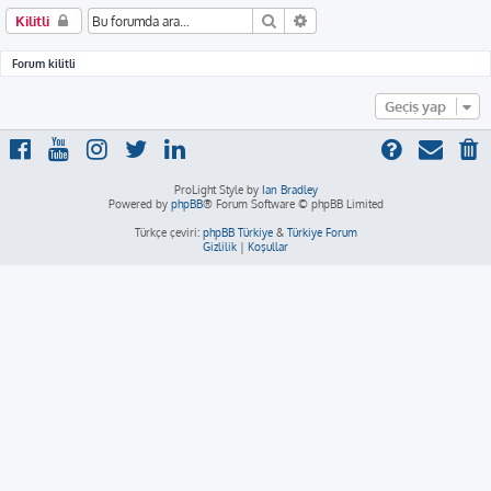
Ara
Gelişmiş arama
Kilitli
Forum kilitli
Geçiş yap
ProLight Style by
Ian Bradley
Powered by
phpBB
® Forum Software © phpBB Limited
Türkçe çeviri:
phpBB Türkiye
&
Türkiye Forum
Gizlilik
|
Koşullar