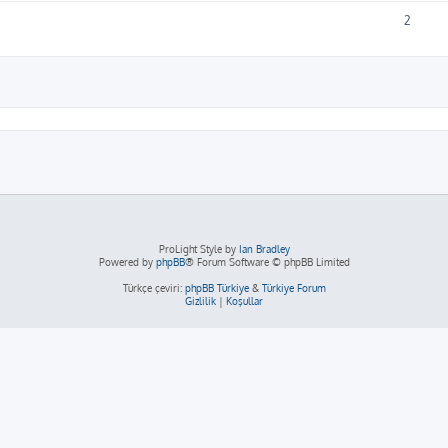
2
ama
ProLight Style by
Ian Bradley
Powered by
phpBB
® Forum Software © phpBB Limited
Türkçe çeviri:
phpBB Türkiye
&
Türkiye Forum
Gizlilik
|
Koşullar