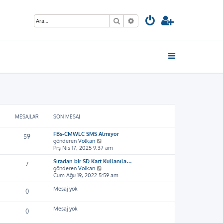
Ara
Gelişmiş arama
MESAJLAR
SON MESAJ
FBs-CMWLC SMS Almıyor
59
S
gönderen
Volkan
o
Prş Nis 17, 2025 9:37 am
n
Sıradan bir SD Kart Kullanıla…
m
7
S
gönderen
Volkan
e
o
Cum Ağu 19, 2022 5:59 am
s
n
a
Mesaj yok
m
j
0
e
ı
s
g
Mesaj yok
a
ö
0
j
r