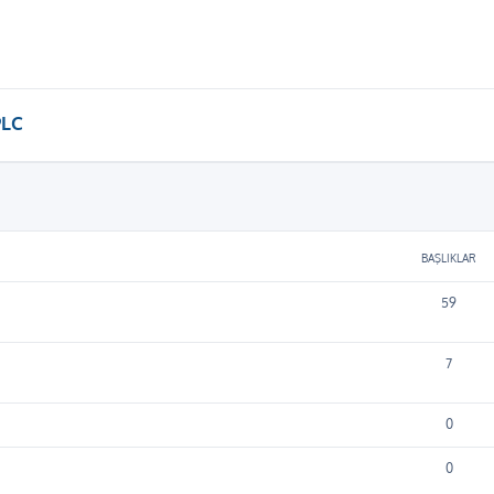
PLC
BAŞLIKLAR
59
7
0
0