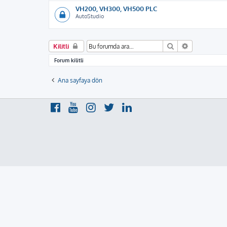
VH200, VH300, VH500 PLC
AutoStudio
Ara
Gelişmiş ar
Kilitli
Forum kilitli
Ana sayfaya dön