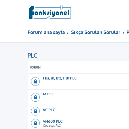
Forum ana sayfa
Sıkça Sorulan Sorular
PLC
FORUM
FBs, B1, B1z, HB1 PLC
M PLC
VC PLC
VH600 PLC
Codesys PLC