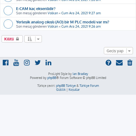
E-CAM kaç eksenlidir?
Son mesaj gönderen
Volkan
«
Cum Ara 24, 2021 9:27 am
Yerleşik analog çıkışlı (AO) bir M PLC modeli var mı?
Son mesaj gönderen
Volkan
«
Cum Ara 24, 2021 9:26 am
Kilitli
Geçiş yap
ProLight Style by
Ian Bradley
Powered by
phpBB
® Forum Software © phpBB Limited
Türkçe çeviri:
phpBB Türkiye
&
Türkiye Forum
Gizlilik
|
Koşullar