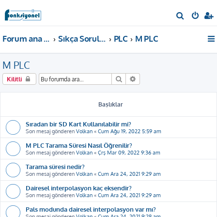
A
r
Forum ana sayfa
Sıkça Sorulan Sorular
PLC
M PLC
a
M PLC
Ara
Gelişmiş arama
Kilitli
Başlıklar
Sıradan bir SD Kart Kullanılabilir mi?
Son mesaj gönderen
Volkan
«
Cum Ağu 19, 2022 5:59 am
M PLC Tarama Süresi Nasıl Öğrenilir?
Son mesaj gönderen
Volkan
«
Çrş Mar 09, 2022 9:36 am
Tarama süresi nedir?
Son mesaj gönderen
Volkan
«
Cum Ara 24, 2021 9:29 am
Dairesel interpolasyon kaç eksendir?
Son mesaj gönderen
Volkan
«
Cum Ara 24, 2021 9:29 am
Pals modunda dairesel interpolasyon var mı?
Son mesaj gönderen
Volkan
«
Cum Ara 24, 2021 9:28 am