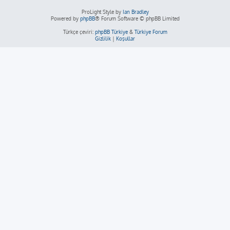
ProLight Style by
Ian Bradley
Powered by
phpBB
® Forum Software © phpBB Limited
Türkçe çeviri:
phpBB Türkiye
&
Türkiye Forum
Gizlilik
|
Koşullar