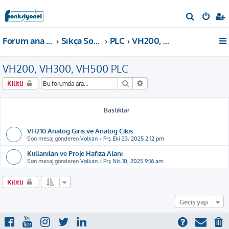
A
r
Forum ana sayfa
Sıkça Sorulan Sorular
PLC
VH200, VH300, VH500 PLC
a
VH200, VH300, VH500 PLC
Ara
Gelişmiş arama
Kilitli
Başlıklar
VH210 Analog Giriş ve Analog Çıkış
Son mesaj gönderen
Volkan
«
Prş Eki 23, 2025 2:12 pm
Kullanılan ve Proje Hafıza Alanı
Son mesaj gönderen
Volkan
«
Prş Nis 10, 2025 9:16 am
Kilitli
Geçiş yap