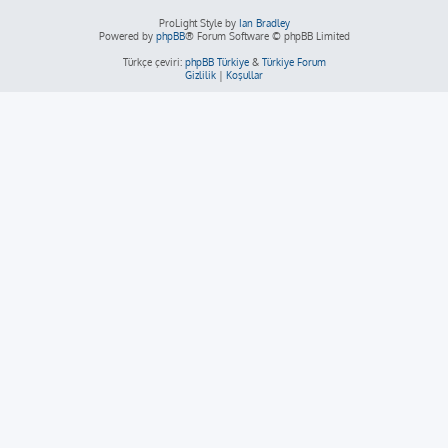
ProLight Style by
Ian Bradley
Powered by
phpBB
® Forum Software © phpBB Limited
Türkçe çeviri:
phpBB Türkiye
&
Türkiye Forum
Gizlilik
|
Koşullar