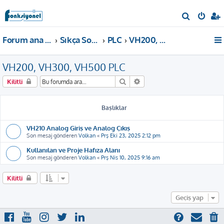
A
r
Forum ana sayfa
Sıkça Sorulan Sorular
PLC
VH200, VH300, VH500 PLC
a
VH200, VH300, VH500 PLC
Ara
Gelişmiş arama
Kilitli
Başlıklar
VH210 Analog Giriş ve Analog Çıkış
Son mesaj gönderen
Volkan
«
Prş Eki 23, 2025 2:12 pm
Kullanılan ve Proje Hafıza Alanı
Son mesaj gönderen
Volkan
«
Prş Nis 10, 2025 9:16 am
Kilitli
Geçiş yap