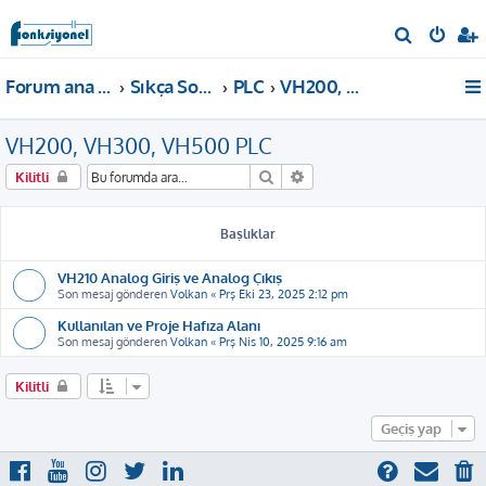
A
r
Forum ana sayfa
Sıkça Sorulan Sorular
PLC
VH200, VH300, VH500 PLC
a
VH200, VH300, VH500 PLC
Ara
Gelişmiş arama
Kilitli
Başlıklar
VH210 Analog Giriş ve Analog Çıkış
Son mesaj gönderen
Volkan
«
Prş Eki 23, 2025 2:12 pm
Kullanılan ve Proje Hafıza Alanı
Son mesaj gönderen
Volkan
«
Prş Nis 10, 2025 9:16 am
Kilitli
Geçiş yap