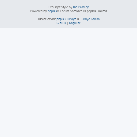
ProLight Style by
Ian Bradley
Powered by
phpBB
® Forum Software © phpBB Limited
Türkçe çeviri:
phpBB Türkiye
&
Türkiye Forum
Gizlilik
|
Koşullar