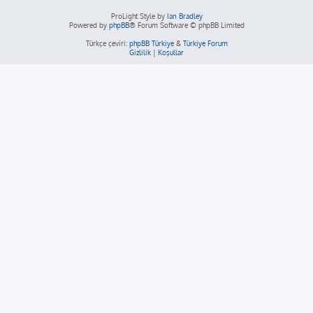
ProLight Style by
Ian Bradley
Powered by
phpBB
® Forum Software © phpBB Limited
Türkçe çeviri:
phpBB Türkiye
&
Türkiye Forum
Gizlilik
|
Koşullar