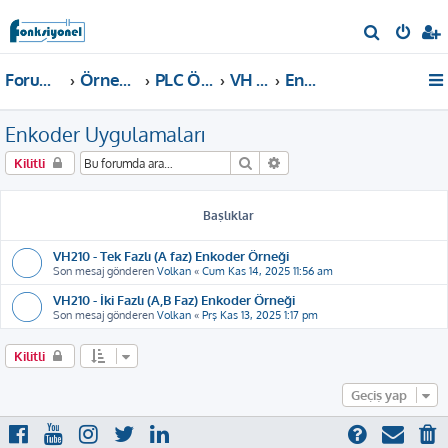
A
r
Forum ana sayfa
Örnekler ve Dokümanlar
PLC Örnekleri
VH PLC
Enkoder Uygulamaları
a
Enkoder Uygulamaları
Ara
Gelişmiş arama
Kilitli
Başlıklar
VH210 - Tek Fazlı (A faz) Enkoder Örneği
Son mesaj gönderen
Volkan
«
Cum Kas 14, 2025 11:56 am
VH210 - İki Fazlı (A,B Faz) Enkoder Örneği
Son mesaj gönderen
Volkan
«
Prş Kas 13, 2025 1:17 pm
Kilitli
Geçiş yap