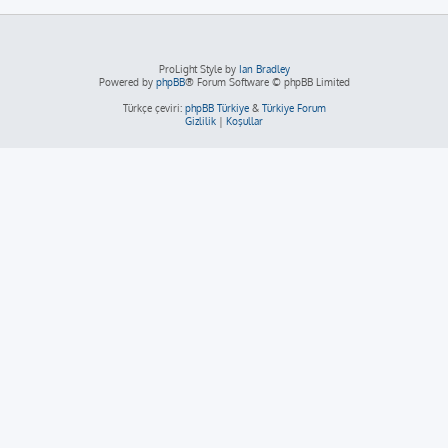
ProLight Style by
Ian Bradley
Powered by
phpBB
® Forum Software © phpBB Limited
Türkçe çeviri:
phpBB Türkiye
&
Türkiye Forum
Gizlilik
|
Koşullar