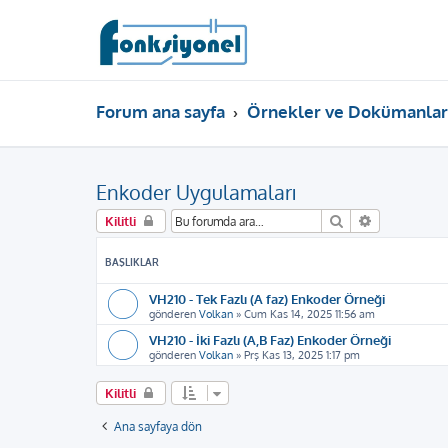
Forum ana sayfa
Örnekler ve Dokümanlar
Enkoder Uygulamaları
Ara
Gelişmiş ar
Kilitli
BAŞLIKLAR
VH210 - Tek Fazlı (A faz) Enkoder Örneği
gönderen
Volkan
»
Cum Kas 14, 2025 11:56 am
VH210 - İki Fazlı (A,B Faz) Enkoder Örneği
gönderen
Volkan
»
Prş Kas 13, 2025 1:17 pm
Kilitli
Ana sayfaya dön