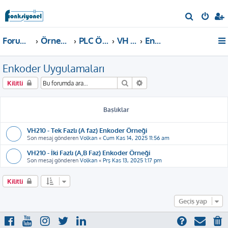
A
r
Forum ana sayfa
Örnekler ve Dokümanlar
PLC Örnekleri
VH PLC
Enkoder Uygulamaları
a
Enkoder Uygulamaları
Ara
Gelişmiş arama
Kilitli
Başlıklar
VH210 - Tek Fazlı (A faz) Enkoder Örneği
Son mesaj gönderen
Volkan
«
Cum Kas 14, 2025 11:56 am
VH210 - İki Fazlı (A,B Faz) Enkoder Örneği
Son mesaj gönderen
Volkan
«
Prş Kas 13, 2025 1:17 pm
Kilitli
Geçiş yap