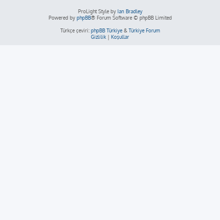
ProLight Style by
Ian Bradley
Powered by
phpBB
® Forum Software © phpBB Limited
Türkçe çeviri:
phpBB Türkiye
&
Türkiye Forum
Gizlilik
|
Koşullar