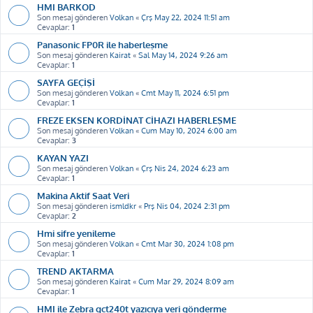
HMI BARKOD
Son mesaj gönderen
Volkan
«
Çrş May 22, 2024 11:51 am
Cevaplar:
1
Panasonic FP0R ile haberleşme
Son mesaj gönderen
Kairat
«
Sal May 14, 2024 9:26 am
Cevaplar:
1
SAYFA GEÇİŞİ
Son mesaj gönderen
Volkan
«
Cmt May 11, 2024 6:51 pm
Cevaplar:
1
FREZE EKSEN KORDİNAT CİHAZI HABERLEŞME
Son mesaj gönderen
Volkan
«
Cum May 10, 2024 6:00 am
Cevaplar:
3
KAYAN YAZI
Son mesaj gönderen
Volkan
«
Çrş Nis 24, 2024 6:23 am
Cevaplar:
1
Makina Aktif Saat Veri
Son mesaj gönderen
ismldkr
«
Prş Nis 04, 2024 2:31 pm
Cevaplar:
2
Hmi sifre yenileme
Son mesaj gönderen
Volkan
«
Cmt Mar 30, 2024 1:08 pm
Cevaplar:
1
TREND AKTARMA
Son mesaj gönderen
Kairat
«
Cum Mar 29, 2024 8:09 am
Cevaplar:
1
HMI ile Zebra gct240t yazıcıya veri gönderme