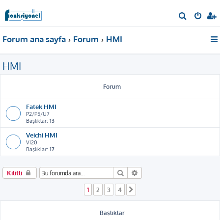
A
r
Forum ana sayfa
Forum
HMI
a
HMI
Forum
Fatek HMI
P2/P5/U7
Başlıklar:
13
Veichi HMI
VI20
Başlıklar:
17
Ara
Gelişmiş arama
Kilitli
1
2
3
4
Sonraki
Başlıklar