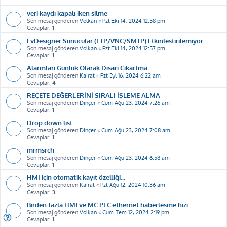
veri kaydı kapalı iken silme
Son mesaj gönderen
Volkan
«
Pzt Eki 14, 2024 12:58 pm
Cevaplar:
1
FvDesigner Sunucular (FTP/VNC/SMTP) Etkinleştirilemiyor.
Son mesaj gönderen
Volkan
«
Pzt Eki 14, 2024 12:57 pm
Cevaplar:
1
Alarmları Günlük Olarak Dışarı Çıkartma
Son mesaj gönderen
Kairat
«
Pzt Eyl 16, 2024 6:22 am
Cevaplar:
4
REÇETE DEĞERLERİNİ SIRALI İŞLEME ALMA
Son mesaj gönderen
Dinçer
«
Cum Ağu 23, 2024 7:26 am
Cevaplar:
1
Drop down list
Son mesaj gönderen
Dinçer
«
Cum Ağu 23, 2024 7:08 am
Cevaplar:
1
mrmsrch
Son mesaj gönderen
Dinçer
«
Cum Ağu 23, 2024 6:58 am
Cevaplar:
1
HMI için otomatik kayıt özelliği...
Son mesaj gönderen
Kairat
«
Pzt Ağu 12, 2024 10:36 am
Cevaplar:
3
Birden fazla HMI ve MC PLC ethernet haberleşme hızı
Son mesaj gönderen
Volkan
«
Cum Tem 12, 2024 2:19 pm
Cevaplar:
1