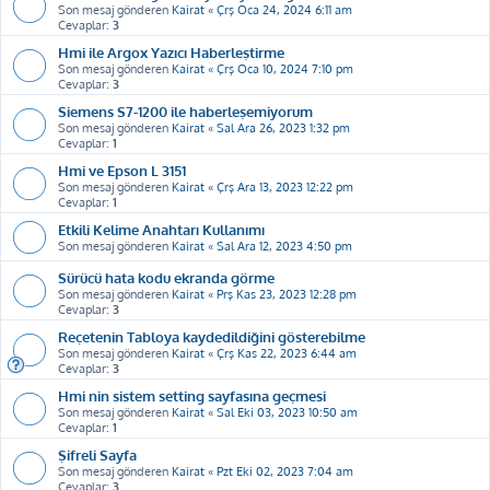
Son mesaj gönderen
Kairat
«
Çrş Oca 24, 2024 6:11 am
Cevaplar:
3
Hmi ile Argox Yazıcı Haberleştirme
Son mesaj gönderen
Kairat
«
Çrş Oca 10, 2024 7:10 pm
Cevaplar:
3
Siemens S7-1200 ile haberleşemiyorum
Son mesaj gönderen
Kairat
«
Sal Ara 26, 2023 1:32 pm
Cevaplar:
1
Hmi ve Epson L 3151
Son mesaj gönderen
Kairat
«
Çrş Ara 13, 2023 12:22 pm
Cevaplar:
1
Etkili Kelime Anahtarı Kullanımı
Son mesaj gönderen
Kairat
«
Sal Ara 12, 2023 4:50 pm
Sürücü hata kodu ekranda görme
Son mesaj gönderen
Kairat
«
Prş Kas 23, 2023 12:28 pm
Cevaplar:
3
Reçetenin Tabloya kaydedildiğini gösterebilme
Son mesaj gönderen
Kairat
«
Çrş Kas 22, 2023 6:44 am
Cevaplar:
3
Hmi nin sistem setting sayfasına geçmesi
Son mesaj gönderen
Kairat
«
Sal Eki 03, 2023 10:50 am
Cevaplar:
1
Şifreli Sayfa
Son mesaj gönderen
Kairat
«
Pzt Eki 02, 2023 7:04 am
Cevaplar:
3