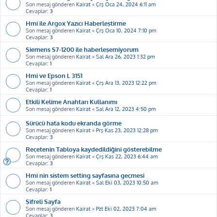
Son mesaj gönderen
Kairat
«
Çrş Oca 24, 2024 6:11 am
Cevaplar:
3
Hmi ile Argox Yazıcı Haberleştirme
Son mesaj gönderen
Kairat
«
Çrş Oca 10, 2024 7:10 pm
Cevaplar:
3
Siemens S7-1200 ile haberleşemiyorum
Son mesaj gönderen
Kairat
«
Sal Ara 26, 2023 1:32 pm
Cevaplar:
1
Hmi ve Epson L 3151
Son mesaj gönderen
Kairat
«
Çrş Ara 13, 2023 12:22 pm
Cevaplar:
1
Etkili Kelime Anahtarı Kullanımı
Son mesaj gönderen
Kairat
«
Sal Ara 12, 2023 4:50 pm
Sürücü hata kodu ekranda görme
Son mesaj gönderen
Kairat
«
Prş Kas 23, 2023 12:28 pm
Cevaplar:
3
Reçetenin Tabloya kaydedildiğini gösterebilme
Son mesaj gönderen
Kairat
«
Çrş Kas 22, 2023 6:44 am
Cevaplar:
3
Hmi nin sistem setting sayfasına geçmesi
Son mesaj gönderen
Kairat
«
Sal Eki 03, 2023 10:50 am
Cevaplar:
1
Şifreli Sayfa
Son mesaj gönderen
Kairat
«
Pzt Eki 02, 2023 7:04 am
Cevaplar:
3