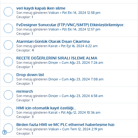
veri kaydı kapalı iken silme
Son mesaj gönderen
Volkan
«
Pzt Eki 14, 2024 12:58 pm
Cevaplar:
1
FvDesigner Sunucular (FTP/VNC/SMTP) Etkinleştirilemiyor.
Son mesaj gönderen
Volkan
«
Pzt Eki 14, 2024 12:57 pm
Cevaplar:
1
Alarmları Günlük Olarak Dışarı Çıkartma
Son mesaj gönderen
Kairat
«
Pzt Eyl 16, 2024 6:22 am
Cevaplar:
4
REÇETE DEĞERLERİNİ SIRALI İŞLEME ALMA
Son mesaj gönderen
Dinçer
«
Cum Ağu 23, 2024 7:26 am
Cevaplar:
1
Drop down list
Son mesaj gönderen
Dinçer
«
Cum Ağu 23, 2024 7:08 am
Cevaplar:
1
mrmsrch
Son mesaj gönderen
Dinçer
«
Cum Ağu 23, 2024 6:58 am
Cevaplar:
1
HMI için otomatik kayıt özelliği...
Son mesaj gönderen
Kairat
«
Pzt Ağu 12, 2024 10:36 am
Cevaplar:
3
Birden fazla HMI ve MC PLC ethernet haberleşme hızı
Son mesaj gönderen
Volkan
«
Cum Tem 12, 2024 2:19 pm
Cevaplar:
1