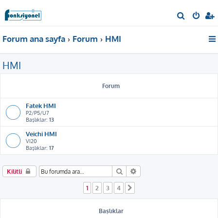
A
r
Forum ana sayfa
Forum
HMI
a
HMI
Forum
Fatek HMI
P2/P5/U7
Başlıklar:
13
Veichi HMI
VI20
Başlıklar:
17
Ara
Gelişmiş arama
Kilitli
1
2
3
4
Sonraki
Başlıklar