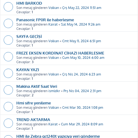
HMI BARKOD
Son mesaj gönderen
Volkan
«
Çrş May 22, 2024 11:51 am
Cevaplar:
1
Panasonic FP0R ile haberleşme
Son mesaj gönderen
Kairat
«
Sal May 14, 2024 9:26 am
Cevaplar:
1
SAYFA GEÇİŞİ
Son mesaj gönderen
Volkan
«
Cmt May 11, 2024 6:51 pm
Cevaplar:
1
FREZE EKSEN KORDİNAT CİHAZI HABERLEŞME
Son mesaj gönderen
Volkan
«
Cum May 10, 2024 6:00 am
Cevaplar:
3
KAYAN YAZI
Son mesaj gönderen
Volkan
«
Çrş Nis 24, 2024 6:23 am
Cevaplar:
1
Makina Aktif Saat Veri
Son mesaj gönderen
ismldkr
«
Prş Nis 04, 2024 2:31 pm
Cevaplar:
2
Hmi sifre yenileme
Son mesaj gönderen
Volkan
«
Cmt Mar 30, 2024 1:08 pm
Cevaplar:
1
TREND AKTARMA
Son mesaj gönderen
Kairat
«
Cum Mar 29, 2024 8:09 am
Cevaplar:
1
HMI ile Zebra gct240t yazıcıya veri gönderme